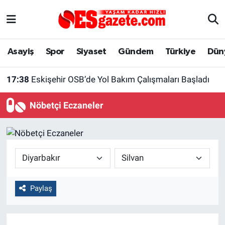
Asayiş
Yaşam
Eskişehir Nöbetçi Eczaneler
Asayiş
Spor
Siyaset
Gündem
Türkiye
Dün
Spor
Afyonkarahisar
Eskişehir Hava Durumu
17:38
Eskişehir OSB’de Yol Bakım Çalışmaları Başladı
Siyaset
Eğitim
Eskişehir Trafik Yoğunluk Haritası
Nöbetçi Eczaneler
Gündem
Eskişehirspor Arşivi
Süper Lig Puan Durumu ve Fikstür
Türkiye
Eskişehir Arşivi
Tüm Manşetler
Dünya
Röportaj
Son Dakika Haberleri
Paylaş
Sağlık
Ekonomi
Haber Arşivi
Alış-Veriş/İş dünyası
Kültür Sanat