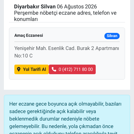
Diyarbakır
Silvan
06 Ağustos 2026
Politika
Perşembe nöbetçi eczane adres, telefon ve
konumları
Bilecik
Amaç Eczanesi
Silvan
Kütahya
Yenişehir Mah. Esenlik Cad. Burak 2 Apartmanı
No:10 C
Gezi
Yol Tarifi Al
0 (412) 711 80 00
Genel
Çevre
Yerel
Her eczane gece boyunca açık olmayabilir, bazıları
sadece gerektiğinde açık kalabilir veya
Magazin
beklenmedik durumlar nedeniyle nöbete
gelemeyebilir. Bu nedenle, yola çıkmadan önce
Bilim ve Teknoloji
eczanenin açık olduğunu telefon aracılığıyla teyit