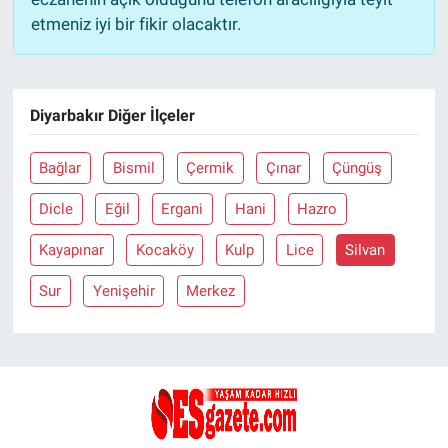
etmeniz iyi bir fikir olacaktır.
Diyarbakır Diğer İlçeler
Bağlar
Bismil
Çermik
Çınar
Çüngüş
Dicle
Eğil
Ergani
Hani
Hazro
Kayapınar
Kocaköy
Kulp
Lice
Silvan
Sur
Yenişehir
Merkez