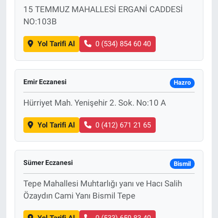
15 TEMMUZ MAHALLESİ ERGANİ CADDESİ
NO:103B
Yol Tarifi Al
0 (534) 854 60 40
Emir Eczanesi
Hazro
Hürriyet Mah. Yenişehir 2. Sok. No:10 A
Yol Tarifi Al
0 (412) 671 21 65
Sümer Eczanesi
Bismil
Tepe Mahallesi Muhtarlığı yanı ve Hacı Salih
Özaydın Cami Yanı Bismil Tepe