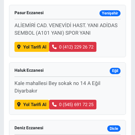
Pasur Eczanesi
Yenişehir
ALİEMİRİ CAD. VENEVİDİ HAST. YANI ADİDAS
SEMBOL (A101 YANI) SPOR YANI
Yol Tarifi Al
0 (412) 229 26 72
Haluk Eczanesi
Eğil
Kale mahallesi Bey sokak no 14 A Eğil
Diyarbakır
Yol Tarifi Al
0 (545) 691 72 25
Deniz Eczanesi
Dicle