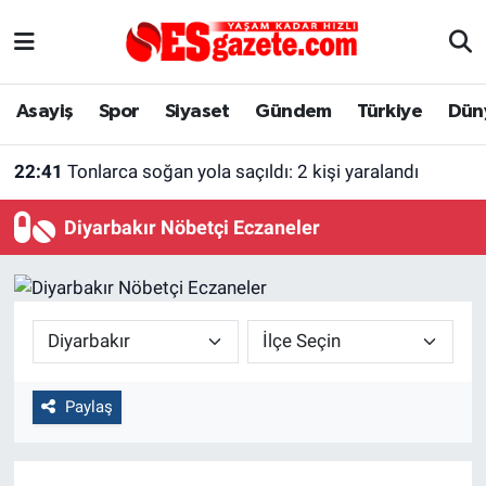
Asayiş
Yaşam
Eskişehir Nöbetçi Eczaneler
Asayiş
Spor
Siyaset
Gündem
Türkiye
Dün
Spor
Afyonkarahisar
Eskişehir Hava Durumu
22:41
Tonlarca soğan yola saçıldı: 2 kişi yaralandı
Siyaset
Eğitim
Eskişehir Trafik Yoğunluk Haritası
Diyarbakır Nöbetçi Eczaneler
Gündem
Eskişehirspor Arşivi
Süper Lig Puan Durumu ve Fikstür
Türkiye
Eskişehir Arşivi
Tüm Manşetler
Dünya
Röportaj
Son Dakika Haberleri
Paylaş
Sağlık
Ekonomi
Haber Arşivi
Alış-Veriş/İş dünyası
Kültür Sanat