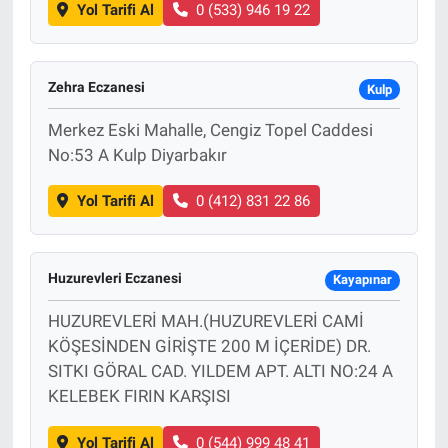
Yol Tarifi Al
0 (533) 946 19 22
Zehra Eczanesi
Kulp
Merkez Eski Mahalle, Cengiz Topel Caddesi
No:53 A Kulp Diyarbakır
Yol Tarifi Al
0 (412) 831 22 86
Huzurevleri Eczanesi
Kayapınar
HUZUREVLERİ MAH.(HUZUREVLERİ CAMİ
KÖŞESİNDEN GİRİŞTE 200 M İÇERİDE) DR.
SITKI GÖRAL CAD. YILDEM APT. ALTI NO:24 A
KELEBEK FIRIN KARŞISI
Yol Tarifi Al
0 (544) 999 48 41