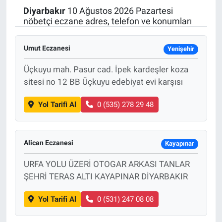
Diyarbakır
10 Ağustos 2026 Pazartesi
Politika
nöbetçi eczane adres, telefon ve konumları
Bilecik
Umut Eczanesi
Yenişehir
Kütahya
Üçkuyu mah. Pasur cad. İpek kardeşler koza
sitesi no 12 BB Üçkuyu edebiyat evi karşısı
Gezi
Yol Tarifi Al
0 (535) 278 29 48
Genel
Alican Eczanesi
Çevre
Kayapınar
URFA YOLU ÜZERİ OTOGAR ARKASI TANLAR
Yerel
ŞEHRİ TERAS ALTI KAYAPINAR DİYARBAKIR
Magazin
Yol Tarifi Al
0 (531) 247 08 08
Bilim ve Teknoloji