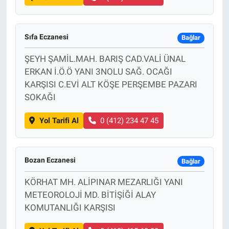
Sıfa Eczanesi
Bağlar
ŞEYH ŞAMİL.MAH. BARIŞ CAD.VALİ ÜNAL
ERKAN İ.Ö.Ö YANI 3NOLU SAĞ. OCAĞI
KARŞISI C.EVİ ALT KÖŞE PERŞEMBE PAZARI
SOKAĞI
Yol Tarifi Al
0 (412) 234 47 45
Bozan Eczanesi
Bağlar
KÖRHAT MH. ALİPINAR MEZARLIĞI YANI
METEOROLOJİ MD. BİTİŞİĞİ ALAY
KOMUTANLIĞI KARŞISI