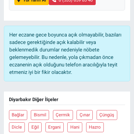
Yol Tarifi Al
0 (533) 659 83 40
Her eczane gece boyunca açık olmayabilir, bazıları
sadece gerektiğinde açık kalabilir veya
beklenmedik durumlar nedeniyle nöbete
gelemeyebilir. Bu nedenle, yola çıkmadan önce
eczanenin açık olduğunu telefon aracılığıyla teyit
etmeniz iyi bir fikir olacaktır.
Diyarbakır Diğer İlçeler
Bağlar
Bismil
Çermik
Çınar
Çüngüş
Dicle
Eğil
Ergani
Hani
Hazro