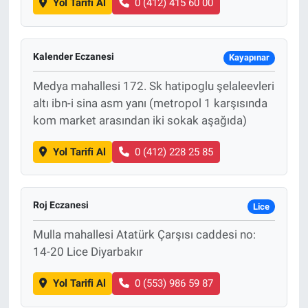
Yol Tarifi Al
0 (412) 415 60 00
Kalender Eczanesi
Kayapınar
Medya mahallesi 172. Sk hatipoglu şelaleevleri
altı ibn-i sina asm yanı (metropol 1 karşısında
kom market arasından iki sokak aşağıda)
Yol Tarifi Al
0 (412) 228 25 85
Roj Eczanesi
Lice
Mulla mahallesi Atatürk Çarşısı caddesi no:
14-20 Lice Diyarbakır
Yol Tarifi Al
0 (553) 986 59 87