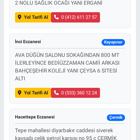
2 NOLU SAĞLIK OCAĞI YANI ERGANİ
Yol Tarifi Al
0 (412) 611 27 57
İnci Eczanesi
Kayapınar
AVA DÜĞÜN SALONU SOKAĞINDAN 800 MT
İLERLEYİNCE BEDİÜZZAMAN CAMİİ ARKASI
BAHÇEŞEHİR KOLEJİ YANI ÇEYSA 6 SİTESİ
ALTI
Yol Tarifi Al
0 (533) 360 12 24
Hacettepe Eczanesi
Çermik
Tepe mahallesi diyarbakır caddesi siverek
kavşağı çelik petrol karşısı no 95 c ÇERMİK