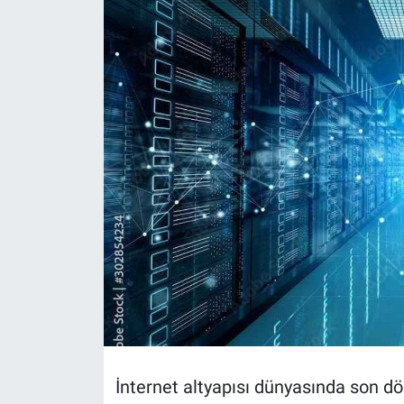
Politika
Bilecik
Kütahya
Gezi
Genel
Çevre
Yerel
Magazin
İnternet altyapısı dünyasında son 
Bilim ve Teknoloji