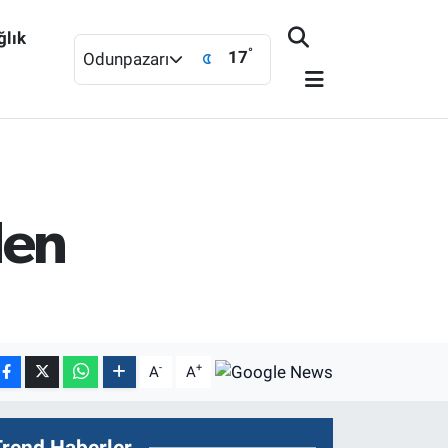
ğlık
°
17
Odunpazarı
den
-
+
A
A
Trend Haberler