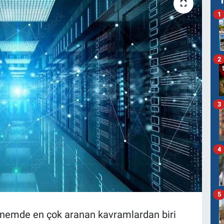
1
2
3
4
5
dönemde en çok aranan kavramlardan biri