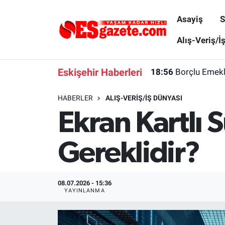
Asayiş
S
Asayiş
Yaşam
Eskişehir Nöbetçi Eczaneler
Alış-Veriş/İ
Spor
Afyonkarahisar
Eskişehir Hava Durumu
Eskişehir Haberleri
18:56
Borçlu Emekl
Siyaset
Eğitim
Eskişehir Trafik Yoğunluk Haritası
HABERLER
ALIŞ-VERIŞ/İŞ DÜNYASI
Ekran Kartlı
Gündem
Eskişehirspor Arşivi
Süper Lig Puan Durumu ve Fikstür
Türkiye
Eskişehir Arşivi
Tüm Manşetler
Gereklidir?
Dünya
Röportaj
Son Dakika Haberleri
08.07.2026 - 15:36
Sağlık
Ekonomi
Haber Arşivi
YAYINLANMA
Alış-Veriş/İş dünyası
Kültür Sanat