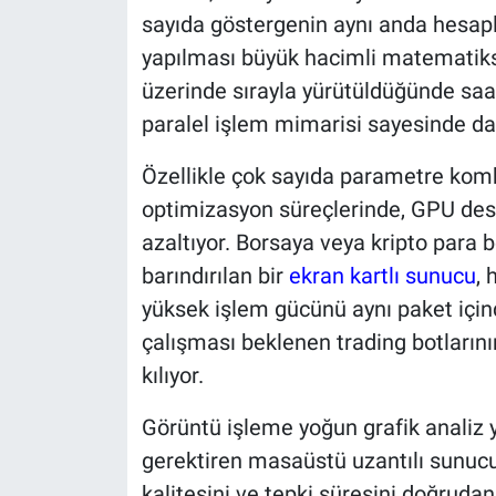
sayıda göstergenin aynı anda hesapl
yapılması büyük hacimli matematikse
üzerinde sırayla yürütüldüğünde saa
paralel işlem mimarisi sayesinde dak
Özellikle çok sayıda parametre komb
optimizasyon süreçlerinde, GPU dest
azaltıyor. Borsaya veya kripto para 
barındırılan bir
ekran kartlı sunucu
,
yüksek işlem gücünü aynı paket içind
çalışması beklenen trading botlarını
kılıyor.
Görüntü işleme yoğun grafik analiz y
gerektiren masaüstü uzantılı sunuc
kalitesini ve tepki süresini doğrudan 