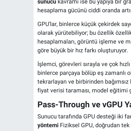
sunucu
kavramı ise bu yapıya bir gra
hesaplama gücünü ciddi oranda artır
GPU'lar, binlerce küçük çekirdek say
olarak yürütebiliyor; bu özellik özell
hesaplamaları, görüntü işleme ve m
göre büyük bir hız farkı oluşturuyor.
İşlemci, görevleri sırayla ve çok hızl
binlerce parçaya bölüp eş zamanlı olar
tekrarlayan ve birbirinden bağımsız 
fiyat verisi taraması, model eğitimi 
Pass-Through ve vGPU Ya
Sunucu tarafında GPU desteği iki fark
yöntemi
Fiziksel GPU, doğrudan tek 