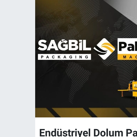
Politika
Bilecik
Kütahya
Gezi
Genel
Çevre
Yerel
Magazin
Endüstriyel Dolum P
Bilim ve Teknoloji