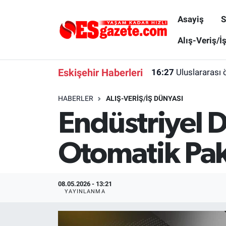
Asayiş
S
Asayiş
Yaşam
Eskişehir Nöbetçi Eczaneler
Alış-Veriş/İ
Spor
Afyonkarahisar
Eskişehir Hava Durumu
Eskişehir Haberleri
16:27
Uluslararası 
Siyaset
Eğitim
Eskişehir Trafik Yoğunluk Haritası
HABERLER
ALIŞ-VERIŞ/İŞ DÜNYASI
Endüstriyel 
Gündem
Eskişehirspor Arşivi
Süper Lig Puan Durumu ve Fikstür
Türkiye
Eskişehir Arşivi
Tüm Manşetler
Otomatik Pak
Dünya
Röportaj
Son Dakika Haberleri
08.05.2026 - 13:21
Sağlık
Ekonomi
Haber Arşivi
YAYINLANMA
Alış-Veriş/İş dünyası
Kültür Sanat