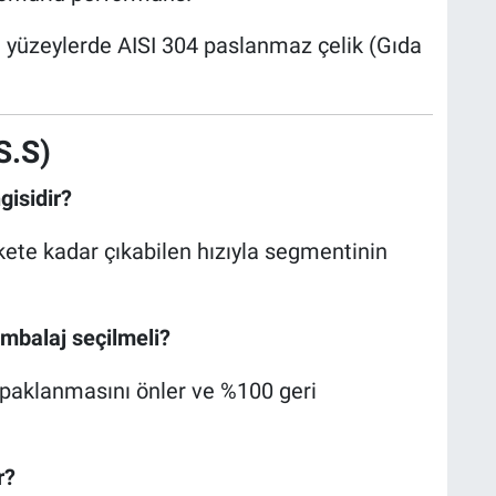
yüzeylerde AISI 304 paslanmaz çelik (Gıda
S.S)
gisidir?
kete kadar çıkabilen hızıyla segmentinin
mbalaj seçilmeli?
topaklanmasını önler ve %100 geri
r?