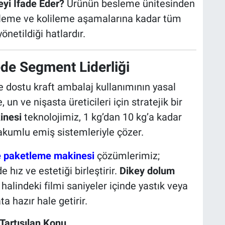
yi İfade Eder?
Ürünün besleme ünitesinden
tleme ve kolileme aşamalarına kadar tüm
netildiği hatlardır.
de Segment Liderliği
re dostu kraft ambalaj kullanımının yasal
n ve nişasta üreticileri için stratejik bir
inesi
teknolojimiz, 1 kg’dan 10 kg’a kadar
kumlu emiş sistemleriyle çözer.
e paketleme makinesi
çözümlerimiz;
 hız ve estetiği birleştirir.
Dikey dolum
 halindeki filmi saniyeler içinde yastık veya
 hazır hale getirir.
Tartışılan Konu