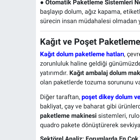
●
Otomatik Paketleme Sistemleri Ne
başlayıp dolum, ağız kapama, etike
sürecin insan müdahalesi olmadan yö
Kağıt ve Poşet Paketleme
Kağıt dolum paketleme hatları
, çev
zorunluluk haline geldiği günümüzde, u
yatırımdır.
Kağıt ambalaj dolum mak
olan paketlerde tozuma sorununu va
Diğer taraftan,
poşet dikey dolum v
bakliyat, çay ve baharat gibi ürünlerde
paketleme makinesi
sistemleri, rulo
quadro pakete dönüştürerek sevkiyata
Sektörel Analiz: Forumlarda En Çok 