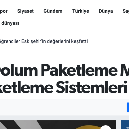
por
Siyaset
Gündem
Türkiye
Dünya
Sa
ş dünyası
öğrenciler Eskişehir'in değerlerini keşfetti
Dolum Paketleme M
etleme Sistemleri