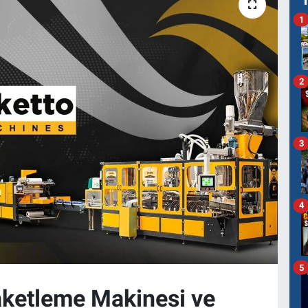
1
2
3
4
5
aketleme Makinesi ve