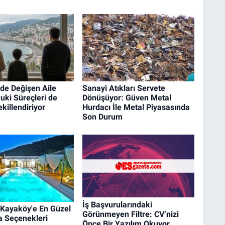
de Değişen Aile
Sanayi Atıkları Servete
uki Süreçleri de
Dönüşüyor: Güven Metal
killendiriyor
Hurdacı İle Metal Piyasasında
Son Durum
İş Başvurularındaki
 Kayaköy'e En Güzel
Görünmeyen Filtre: CV’nizi
la Seçenekleri
Önce Bir Yazılım Okuyor