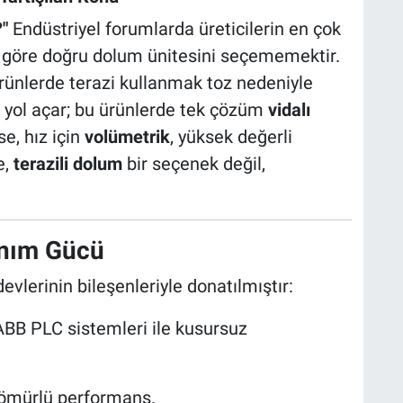
?"
Endüstriyel forumlarda üreticilerin en çok
na göre doğru dolum ünitesini seçememektir.
rünlerde terazi kullanmak toz nedeniyle
 yol açar; bu ürünlerde tek çözüm
vidalı
e, hız için
volümetrik
, yüksek değerli
e,
terazili dolum
bir seçenek değil,
anım Gücü
evlerinin bileşenleriyle donatılmıştır:
BB PLC sistemleri ile kusursuz
ömürlü performans.