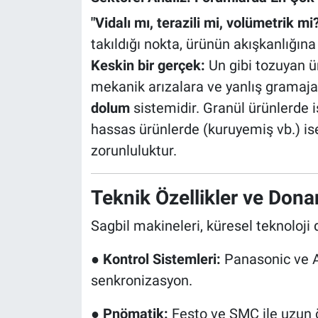
"Vidalı mı, terazili mi, volümetrik mi
takıldığı nokta, ürünün akışkanlığı
Keskin bir gerçek:
Un gibi tozuyan ü
mekanik arızalara ve yanlış gramaja
dolum
sistemidir. Granül ürünlerde is
hassas ürünlerde (kuruyemiş vb.) is
zorunluluktur.
Teknik Özellikler ve Don
Sagbil makineleri, küresel teknoloji d
●
Kontrol Sistemleri:
Panasonic ve A
senkronizasyon.
●
Pnömatik:
Festo ve SMC ile uzun 