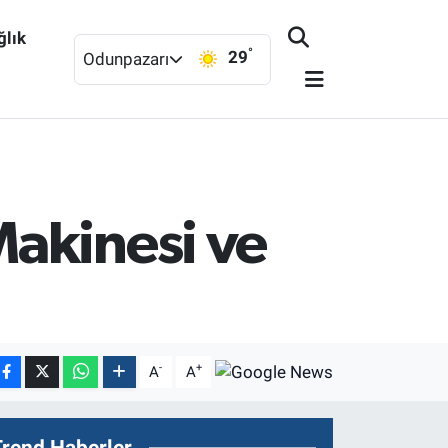
ğlık
°
29
Odunpazarı
akinesi ve
-
+
A
A
Trend Haberler