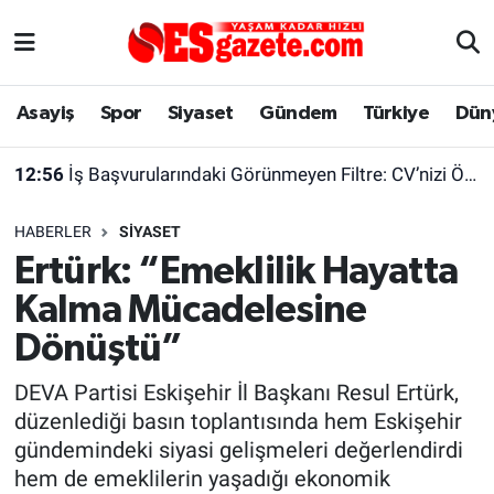
Asayiş
Yaşam
Eskişehir Nöbetçi Eczaneler
Asayiş
Spor
Siyaset
Gündem
Türkiye
Dün
Spor
Afyonkarahisar
Eskişehir Hava Durumu
12:56
İş Başvurularındaki Görünmeyen Filtre: CV’nizi Önce Bir Yazılım Okuyor
Siyaset
Eğitim
Eskişehir Trafik Yoğunluk Haritası
HABERLER
SIYASET
Gündem
Eskişehirspor Arşivi
Süper Lig Puan Durumu ve Fikstür
Ertürk: “Emeklilik Hayatta
Kalma Mücadelesine
Türkiye
Eskişehir Arşivi
Tüm Manşetler
Dönüştü”
Dünya
Röportaj
Son Dakika Haberleri
DEVA Partisi Eskişehir İl Başkanı Resul Ertürk,
düzenlediği basın toplantısında hem Eskişehir
Sağlık
Ekonomi
Haber Arşivi
gündemindeki siyasi gelişmeleri değerlendirdi
hem de emeklilerin yaşadığı ekonomik
Alış-Veriş/İş dünyası
Kültür Sanat