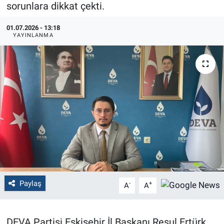
sorunlara dikkat çekti.
Politika
01.07.2026 - 13:18
YAYINLANMA
Bilecik
Kütahya
Gezi
Genel
Çevre
Yerel
Paylaş
-
+
A
A
Magazin
DEVA Partisi Eskişehir İl Başkanı Resul Ertürk,
Bilim ve Teknoloji