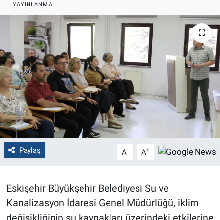
YAYINLANMA
Politika
Bilecik
Kütahya
Gezi
Genel
Çevre
Paylaş
-
+
A
A
Yerel
Eskişehir Büyükşehir Belediyesi Su ve
Magazin
Kanalizasyon İdaresi Genel Müdürlüğü, iklim
değişikliğinin su kaynakları üzerindeki etkilerine
Bilim ve Teknoloji