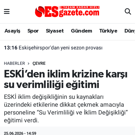
Asayiş
Yaşam
Eskişehir Nöbetçi Eczaneler
Asayiş
Spor
Siyaset
Gündem
Türkiye
Dün
Spor
Afyonkarahisar
Eskişehir Hava Durumu
13:16
Eskişehirspor'dan yeni sezon provası
Siyaset
Eğitim
Eskişehir Trafik Yoğunluk Haritası
HABERLER
ÇEVRE
Gündem
Eskişehirspor Arşivi
Süper Lig Puan Durumu ve Fikstür
ESKİ’den iklim krizine karşı
su verimliliği eğitimi
Türkiye
Eskişehir Arşivi
Tüm Manşetler
ESKİ iklim değişikliğinin su kaynakları
Dünya
Röportaj
Son Dakika Haberleri
üzerindeki etkilerine dikkat çekmek amacıyla
personeline “Su Verimliliği ve İklim Değişikliği”
Sağlık
Ekonomi
Haber Arşivi
eğitimi verdi.
Alış-Veriş/İş dünyası
Kültür Sanat
25.06.2026 - 14:59