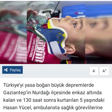
Politika
Bilecik
Kütahya
Gezi
Genel
Paylaş
-
+
A
A
Çevre
Türkiye’yi yasa boğan büyük depremlerde
Yerel
Gaziantep’in Nurdağı ilçesinde enkaz altında
Magazin
kalan ve 130 saat sonra kurtarılan 5 yaşındaki
Hasan Yücel, ambulansta sağlık görevlilerine
Bilim ve Teknoloji