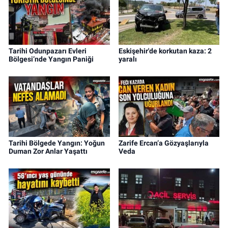
Tarihi Odunpazarı Evleri
Eskişehir'de korkutan kaza: 2
Bölgesi’nde Yangın Paniği
yaralı
Tarihi Bölgede Yangın: Yoğun
Zarife Ercan’a Gözyaşlarıyla
Duman Zor Anlar Yaşattı
Veda