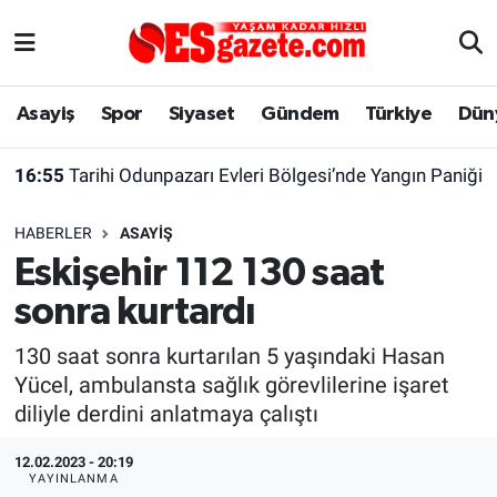
Asayiş
Yaşam
Eskişehir Nöbetçi Eczaneler
Asayiş
Spor
Siyaset
Gündem
Türkiye
Dün
Spor
Afyonkarahisar
Eskişehir Hava Durumu
16:55
Tarihi Odunpazarı Evleri Bölgesi’nde Yangın Paniği
Siyaset
Eğitim
Eskişehir Trafik Yoğunluk Haritası
HABERLER
ASAYIŞ
Gündem
Eskişehirspor Arşivi
Süper Lig Puan Durumu ve Fikstür
Eskişehir 112 130 saat
sonra kurtardı
Türkiye
Eskişehir Arşivi
Tüm Manşetler
130 saat sonra kurtarılan 5 yaşındaki Hasan
Dünya
Röportaj
Son Dakika Haberleri
Yücel, ambulansta sağlık görevlilerine işaret
diliyle derdini anlatmaya çalıştı
Sağlık
Ekonomi
Haber Arşivi
12.02.2023 - 20:19
Alış-Veriş/İş dünyası
Kültür Sanat
YAYINLANMA