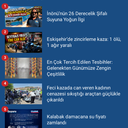
1
İnönü’nün 26 Derecelik Şifalı
Suyuna Yoğun İlgi
2
Eskişehir’de zincirleme kaza: 1 ölü,
1 ağır yaralı
3
En Çok Tercih Edilen Tesbihler:
Gelenekten Günümüze Zengin
Çeşitlilik
4
Feci kazada can veren kadının
cenazesi sıkıştığı araçtan güçlükle
çıkarıldı
5
Kalabak damacana su fiyatı
zamlandı