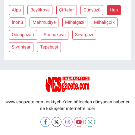
Alpu
Beylikova
Çifteler
Günyüzü
Han
İnönü
Mahmudiye
Mihalgazi
Mihaliççik
Odunpazari
Saricakaya
Seyitgazi
Sivrihisar
Tepebaşi
www.esgazete.com eskişehir'den bölgeden dünyadan haberler
ile Eskişehir internette lider