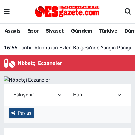
Asayiş
Yaşam
Eskişehir Nöbetçi Eczaneler
Asayiş
Spor
Siyaset
Gündem
Türkiye
Dün
Spor
Afyonkarahisar
Eskişehir Hava Durumu
16:55
Tarihi Odunpazarı Evleri Bölgesi’nde Yangın Paniği
Siyaset
Eğitim
Eskişehir Trafik Yoğunluk Haritası
Nöbetçi Eczaneler
Gündem
Eskişehirspor Arşivi
Süper Lig Puan Durumu ve Fikstür
Türkiye
Eskişehir Arşivi
Tüm Manşetler
Dünya
Röportaj
Son Dakika Haberleri
Paylaş
Sağlık
Ekonomi
Haber Arşivi
Alış-Veriş/İş dünyası
Kültür Sanat