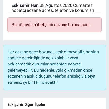
Eskişehir
Han
08 Ağustos 2026 Cumartesi
Politika
nöbetçi eczane adres, telefon ve konumları
Bilecik
Bu bölgede nöbetçi bir eczane bulunamadı.
Kütahya
Gezi
Her eczane gece boyunca açık olmayabilir, bazıları
sadece gerektiğinde açık kalabilir veya
Genel
beklenmedik durumlar nedeniyle nöbete
gelemeyebilir. Bu nedenle, yola çıkmadan önce
Çevre
eczanenin açık olduğunu telefon aracılığıyla teyit
etmeniz iyi bir fikir olacaktır.
Yerel
Magazin
Eskişehir Diğer İlçeler
Bilim ve Teknoloji