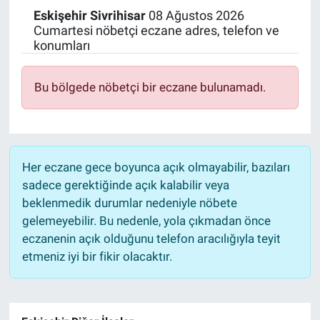
Eskişehir
Sivrihisar
08 Ağustos 2026
Politika
Cumartesi nöbetçi eczane adres, telefon ve
konumları
Bilecik
Bu bölgede nöbetçi bir eczane bulunamadı.
Kütahya
Gezi
Her eczane gece boyunca açık olmayabilir, bazıları
Genel
sadece gerektiğinde açık kalabilir veya
beklenmedik durumlar nedeniyle nöbete
Çevre
gelemeyebilir. Bu nedenle, yola çıkmadan önce
eczanenin açık olduğunu telefon aracılığıyla teyit
Yerel
etmeniz iyi bir fikir olacaktır.
Magazin
Bilim ve Teknoloji