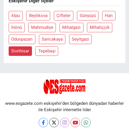
Eskişehir Diğer İlçeler
Alpu
Beylikova
Çifteler
Günyüzü
Han
İnönü
Mahmudiye
Mihalgazi
Mihaliççik
Odunpazari
Saricakaya
Seyitgazi
Sivrihisar
Tepebaşi
www.esgazete.com eskişehir'den bölgeden dünyadan haberler
ile Eskişehir internette lider