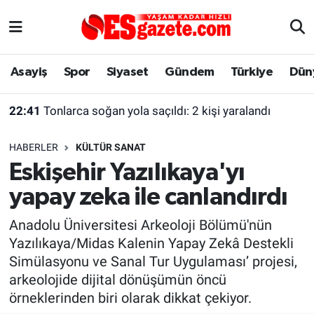
Asayiş
Yaşam
Eskişehir Nöbetçi Eczaneler
Asayiş
Spor
Siyaset
Gündem
Türkiye
Dün
Spor
Afyonkarahisar
Eskişehir Hava Durumu
22:41
Tonlarca soğan yola saçıldı: 2 kişi yaralandı
Siyaset
Eğitim
Eskişehir Trafik Yoğunluk Haritası
HABERLER
KÜLTÜR SANAT
Gündem
Eskişehirspor Arşivi
Süper Lig Puan Durumu ve Fikstür
Eskişehir Yazılıkaya'yı
yapay zeka ile canlandırdı
Türkiye
Eskişehir Arşivi
Tüm Manşetler
Anadolu Üniversitesi Arkeoloji Bölümü'nün
Dünya
Röportaj
Son Dakika Haberleri
Yazılıkaya/Midas Kalenin Yapay Zekâ Destekli
Simülasyonu ve Sanal Tur Uygulaması’ projesi,
Sağlık
Ekonomi
Haber Arşivi
arkeolojide dijital dönüşümün öncü
örneklerinden biri olarak dikkat çekiyor.
Alış-Veriş/İş dünyası
Kültür Sanat