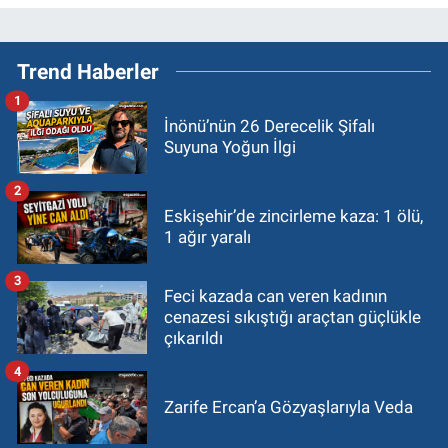
Trend Haberler
1
İnönü’nün 26 Derecelik Şifalı
Suyuna Yoğun İlgi
2
Eskişehir’de zincirleme kaza: 1 ölü,
1 ağır yaralı
3
Feci kazada can veren kadının
cenazesi sıkıştığı araçtan güçlükle
çıkarıldı
4
Zarife Ercan’a Gözyaşlarıyla Veda