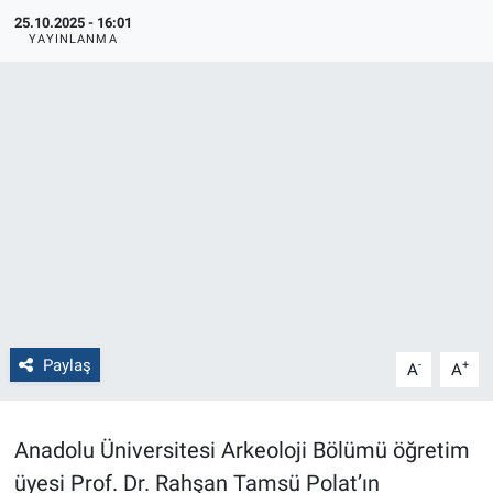
25.10.2025 - 16:01
Politika
YAYINLANMA
Bilecik
Kütahya
Gezi
Genel
Çevre
Paylaş
-
+
A
A
Yerel
Magazin
Anadolu Üniversitesi Arkeoloji Bölümü öğretim
üyesi Prof. Dr. Rahşan Tamsü Polat’ın
Bilim ve Teknoloji