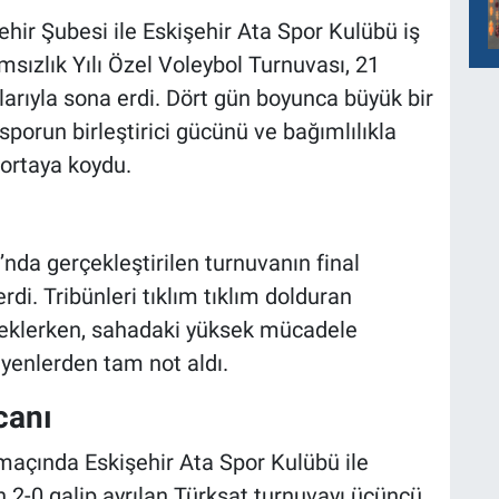
ehir Şubesi ile Eskişehir Ata Spor Kulübü iş
msızlık Yılı Özel Voleybol Turnuvası, 21
arıyla sona erdi. Dört gün boyunca büyük bir
orun birleştirici gücünü ve bağımlılıkla
ortaya koydu.
nda gerçekleştirilen turnuvanın final
di. Tribünleri tıklım tıklım dolduran
steklerken, sahadaki yüksek mücadele
yenlerden tam not aldı.
canı
açında Eskişehir Ata Spor Kulübü ile
n 2-0 galip ayrılan Türksat turnuvayı üçüncü