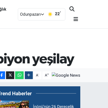
ğlık
°
22
Odunpazarı
iyon yeşilay
-
+
A
A
Trend Haberler
İnönü’nün 26 Derecelik