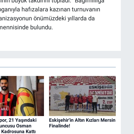
nın büyük takdirini topladı. “Bağımlılığa
ganıyla hafızalara kazınan turnuvanın
ganizasyonun önümüzdeki yıllarda da
mennisinde bulundu.
por, 21 Yaşındaki
Eskişehir'in Altın Kızları Mersin
uncusu Osman
Finalinde!
ı Kadrosuna Kattı