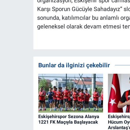
organizasyon, Eskişehir spor camiası
Karşı Sporun Gücüyle Sahadayız” slo
sonunda, katılımcılar bu anlamlı or
geleneksel olarak devam etmesi te
Bunlar da ilginizi çekebilir
Eskişehirspor Sezona Alanya
Eskişehirs
1221 FK Maçıyla Başlayacak
Hücum Oy
Arslantaş'