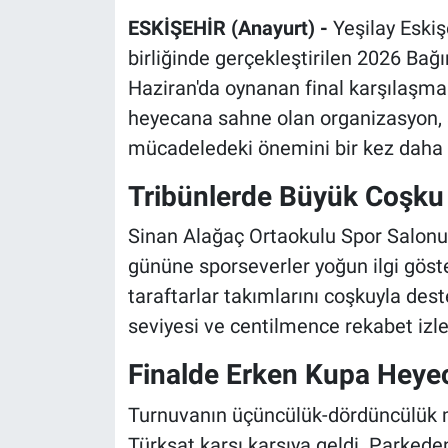
ESKİŞEHİR (Anayurt) -
Yeşilay Eskiş
birliğinde gerçekleştirilen 2026 Bağı
Haziran'da oynanan final karşılaşmal
heyecana sahne olan organizasyon, sp
mücadeledeki önemini bir kez daha 
Tribünlerde Büyük Coşku
Sinan Alağaç Ortaokulu Spor Salonu’
gününe sporseverler yoğun ilgi göster
taraftarlar takımlarını coşkuyla de
seviyesi ve centilmence rekabet izle
Finalde Erken Kupa Heye
Turnuvanın üçüncülük-dördüncülük m
Türksat karşı karşıya geldi. Parkede