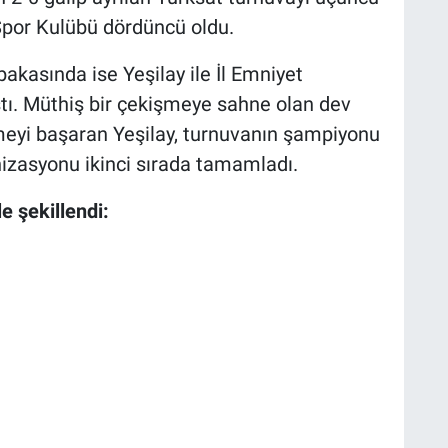
Spor Kulübü dördüncü oldu.
kasında ise Yeşilay ile İl Emniyet
ştı. Müthiş bir çekişmeye sahne olan dev
eyi başaran Yeşilay, turnuvanın şampiyonu
nizasyonu ikinci sırada tamamladı.
e şekillendi: