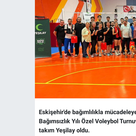
Politika
Bilecik
Kütahya
Gezi
Genel
Çevre
Yerel
Eskişehir'de bağımlılıkla mücadele
Magazin
Bağımsızlık Yılı Özel Voleybol Turn
takım Yeşilay oldu.
Bilim ve Teknoloji