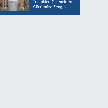
Tesbihler: Gelenekten
Günümüze Zengin
Çeşitlilik