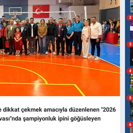
2
3
4
5
ye dikkat çekmek amacıyla düzenlenen "2026
uvası"nda şampiyonluk ipini göğüsleyen
6