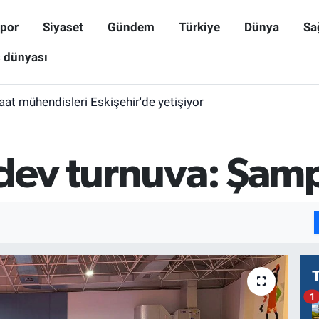
por
Siyaset
Gündem
Türkiye
Dünya
Sa
ş dünyası
aat mühendisleri Eskişehir'de yetişiyor
 dev turnuva: Şamp
1