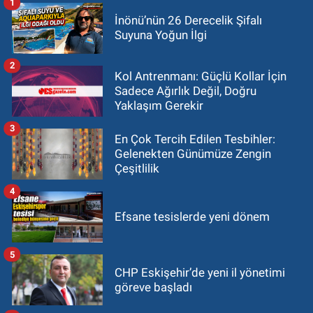
1
İnönü’nün 26 Derecelik Şifalı
Suyuna Yoğun İlgi
2
Kol Antrenmanı: Güçlü Kollar İçin
Sadece Ağırlık Değil, Doğru
Yaklaşım Gerekir
3
En Çok Tercih Edilen Tesbihler:
Gelenekten Günümüze Zengin
Çeşitlilik
4
Efsane tesislerde yeni dönem
5
CHP Eskişehir’de yeni il yönetimi
göreve başladı