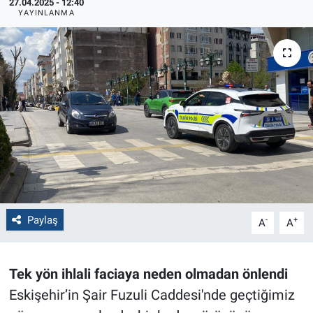
27.04.2025 - 12:40
YAYINLANMA
Politika
Bilecik
Kütahya
Gezi
Genel
Çevre
Paylaş
-
+
A
A
Yerel
Tek yön ihlali faciaya neden olmadan önlendi
Magazin
Eskişehir’in Şair Fuzuli Caddesi'nde geçtiğimiz
Bilim ve Teknoloji