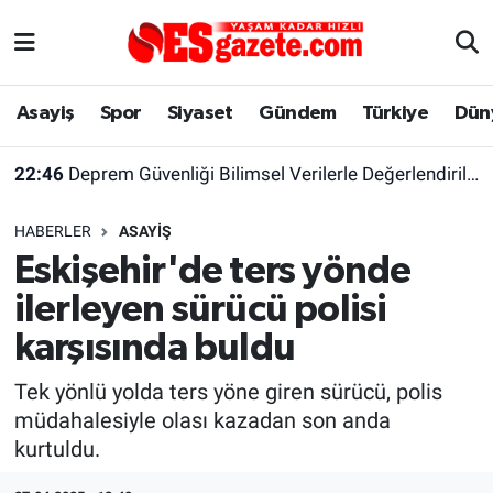
Asayiş
Yaşam
Eskişehir Nöbetçi Eczaneler
Asayiş
Spor
Siyaset
Gündem
Türkiye
Dün
Spor
Afyonkarahisar
Eskişehir Hava Durumu
22:46
Deprem Güvenliği Bilimsel Verilerle Değerlendirilmeli
Siyaset
Eğitim
Eskişehir Trafik Yoğunluk Haritası
HABERLER
ASAYIŞ
Gündem
Eskişehirspor Arşivi
Süper Lig Puan Durumu ve Fikstür
Eskişehir'de ters yönde
ilerleyen sürücü polisi
Türkiye
Eskişehir Arşivi
Tüm Manşetler
karşısında buldu
Dünya
Röportaj
Son Dakika Haberleri
Tek yönlü yolda ters yöne giren sürücü, polis
müdahalesiyle olası kazadan son anda
Sağlık
Ekonomi
Haber Arşivi
kurtuldu.
Alış-Veriş/İş dünyası
Kültür Sanat