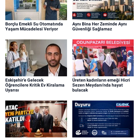
Borçlu Emekli Su Otomatında
Aynı Bina Her Zeminde Aynı
Yaşam Mücadelesi Veriyor
Güvenliği Sağlamaz
Eskişehir’e Gelecek
Üreten kadınların emeği Hicri
Öğrencilere Kritik Ev Kiralama
Sezen Meydanı'nda hayat
Uyarısı
bulacak