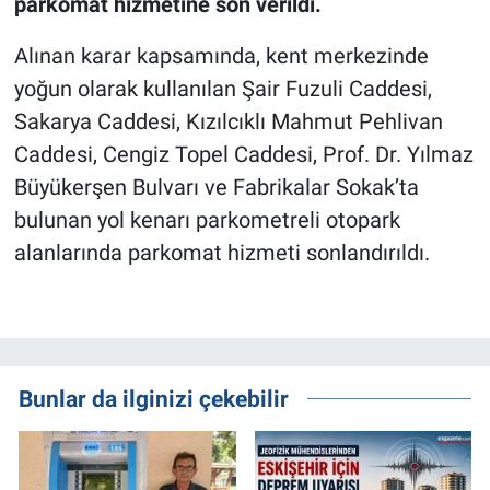
parkomat hizmetine son verildi.
Alınan karar kapsamında, kent merkezinde
yoğun olarak kullanılan Şair Fuzuli Caddesi,
Sakarya Caddesi, Kızılcıklı Mahmut Pehlivan
Caddesi, Cengiz Topel Caddesi, Prof. Dr. Yılmaz
Büyükerşen Bulvarı ve Fabrikalar Sokak’ta
bulunan yol kenarı parkometreli otopark
alanlarında parkomat hizmeti sonlandırıldı.
Bunlar da ilginizi çekebilir