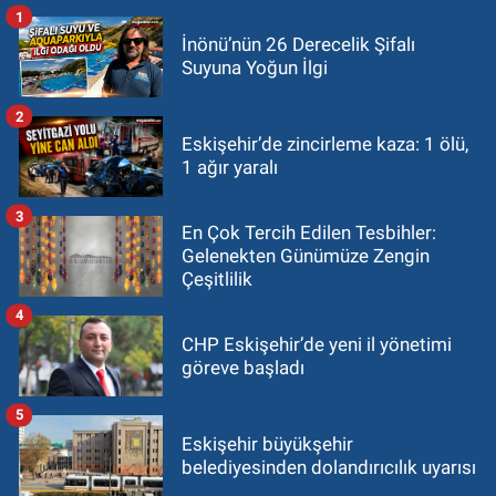
1
İnönü’nün 26 Derecelik Şifalı
Suyuna Yoğun İlgi
2
Eskişehir’de zincirleme kaza: 1 ölü,
1 ağır yaralı
3
En Çok Tercih Edilen Tesbihler:
Gelenekten Günümüze Zengin
Çeşitlilik
4
CHP Eskişehir’de yeni il yönetimi
göreve başladı
5
Eskişehir büyükşehir
belediyesinden dolandırıcılık uyarısı