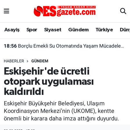
Asayiş
Yaşam
Eskişehir Nöbetçi Eczaneler
Asayiş
Spor
Siyaset
Gündem
Türkiye
Dün
Spor
Afyonkarahisar
Eskişehir Hava Durumu
18:56
Borçlu Emekli Su Otomatında Yaşam Mücadelesi Veriyor
Siyaset
Eğitim
Eskişehir Trafik Yoğunluk Haritası
HABERLER
GÜNDEM
Gündem
Eskişehirspor Arşivi
Süper Lig Puan Durumu ve Fikstür
Eskişehir'de ücretli
otopark uygulaması
Türkiye
Eskişehir Arşivi
Tüm Manşetler
kaldırıldı
Dünya
Röportaj
Son Dakika Haberleri
Eskişehir Büyükşehir Belediyesi, Ulaşım
Koordinasyon Merkezi’nin (UKOME), kentte
Sağlık
Ekonomi
Haber Arşivi
önemli bir karara daha imza attığını duyurdu.
Alış-Veriş/İş dünyası
Kültür Sanat