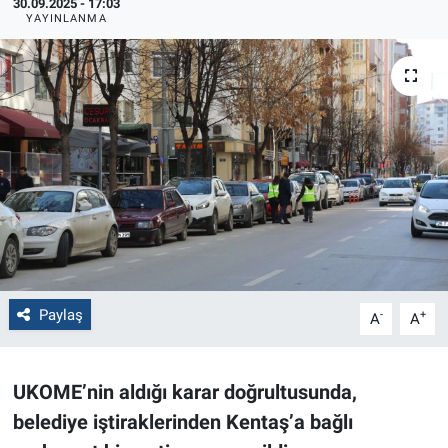
30.09.2025 - 17:03
YAYINLANMA
Politika
Bilecik
Kütahya
Gezi
Genel
Çevre
Paylaş
-
+
A
A
Yerel
UKOME’nin aldığı karar doğrultusunda,
Magazin
belediye iştiraklerinden Kentaş’a bağlı
Bilim ve Teknoloji