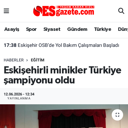
Asayiş
Yaşam
Eskişehir Nöbetçi Eczaneler
Asayiş
Spor
Siyaset
Gündem
Türkiye
Dün
Spor
Afyonkarahisar
Eskişehir Hava Durumu
17:38
Eskişehir OSB’de Yol Bakım Çalışmaları Başladı
Siyaset
Eğitim
Eskişehir Trafik Yoğunluk Haritası
HABERLER
EĞITIM
Gündem
Eskişehirspor Arşivi
Süper Lig Puan Durumu ve Fikstür
Eskişehirli minikler Türkiye
şampiyonu oldu
Türkiye
Eskişehir Arşivi
Tüm Manşetler
Dünya
Röportaj
Son Dakika Haberleri
12.06.2026 - 12:34
YAYINLANMA
Sağlık
Ekonomi
Haber Arşivi
Alış-Veriş/İş dünyası
Kültür Sanat