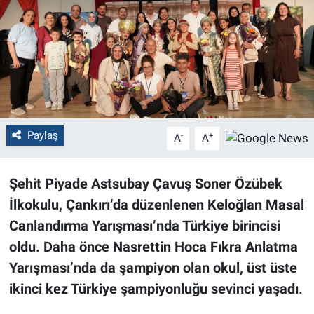
Politika
Bilecik
Kütahya
Gezi
Paylaş
-
+
A
A
Genel
Şehit Piyade Astsubay Çavuş Soner Özübek
İlkokulu, Çankırı’da düzenlenen Keloğlan Masal
Çevre
Canlandırma Yarışması’nda Türkiye birincisi
Yerel
oldu. Daha önce Nasrettin Hoca Fıkra Anlatma
Yarışması’nda da şampiyon olan okul, üst üste
Magazin
ikinci kez Türkiye şampiyonluğu sevinci yaşadı.
Bilim ve Teknoloji