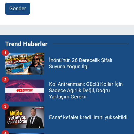
Gönder
Trend Haberler
1
İnönü’nün 26 Derecelik Şifalı
Suyuna Yoğun İlgi
2
Kol Antrenmanı: Güçlü Kollar İçin
Sadece Ağırlık Değil, Doğru
Yaklaşım Gerekir
3
Esnaf kefalet kredi limiti yükseltildi
4