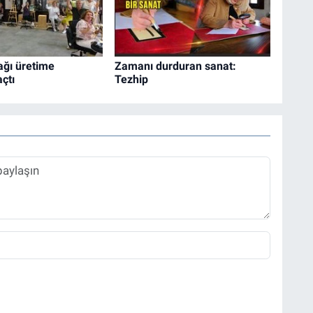
ağı üretime
Zamanı durduran sanat:
açtı
Tezhip