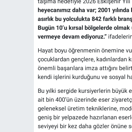
taşıma hedefiyle 2026 Eskişehir Yılı 
heyecanımız daha var; 2001 yılında
asırlık bu yolculukta 842 farklı bra
Bugün 10’u kırsal bölgelerde olmak
vermeye devam ediyoruz.”
ifadelerin
Hayat boyu öğrenmenin önemine vur
çocuklardan gençlere, kadınlardan k
önemli başarılara imza attığını belirt
kendi işlerini kurduğunu ve sosyal ha
Bu yılki sergide kursiyerlerin büyük 
ait bin 400’ün üzerinde eser ziyaret
geleneksel üretim tekniklerine, mo
geniş bir yelpazede hazırlanan eserl
seviyeyi bir kez daha gözler önüne s