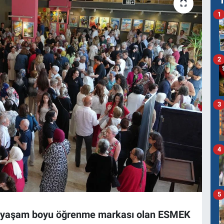
1
2
3
4
5
in yaşam boyu öğrenme markası olan ESMEK