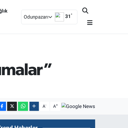
ğlık
°
31
Odunpazarı
sımalar”
-
+
A
A
Trend Haberler