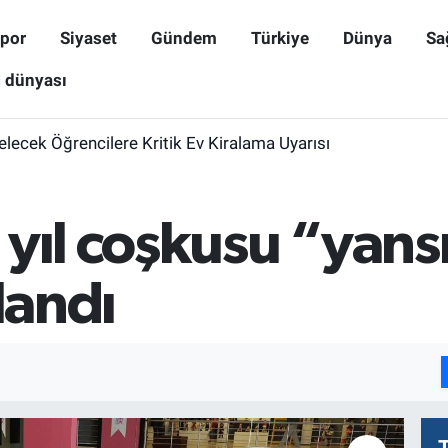
por
Siyaset
Gündem
Türkiye
Dünya
Sa
ş dünyası
elecek Öğrencilere Kritik Ev Kiralama Uyarısı
 yıl coşkusu “yan
landı