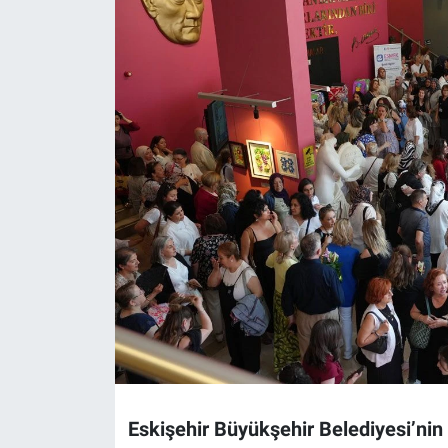
Politika
Bilecik
Kütahya
Gezi
Genel
Çevre
Yerel
Magazin
Eskişehir Büyükşehir Belediyesi’n
Bilim ve Teknoloji