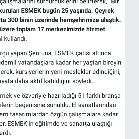
çalışmalarını sürdürdüklerini belirterek,
“Bir
 kurulan ESMEK bugün 25 yaşında. Çeyrek
nşta 300 binin üzerinde hemşehrimize ulaştık.
 üzere toplam 17 merkezimizde hizmet
i kullandı.
gu yapan Şentuna, ESMEK çatısı altında
ıdemli vatandaşlara kadar her yaştan bireyin
erek, kursiyerlerin yeni meslekler edindiğini,
yata daha aktif katıldığını söyledi.
emek ve özveriyle hazırladığı 51 farklı branşa
çilerin beğenisine sunuldu. El sanatlarından
dern tasarımlardan özgün çalışmalara kadar
er, ESMEK’in eğitimde ve sanatta ulaştığı
erdi.