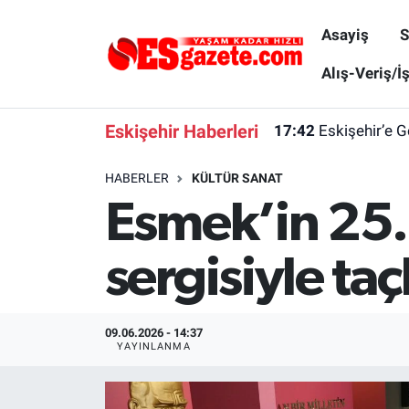
Asayiş
S
Asayiş
Yaşam
Eskişehir Nöbetçi Eczaneler
Alış-Veriş/İ
Spor
Afyonkarahisar
Eskişehir Hava Durumu
Eskişehir Haberleri
17:42
Eskişehir’e G
Siyaset
Eğitim
Eskişehir Trafik Yoğunluk Haritası
HABERLER
KÜLTÜR SANAT
Esmek’in 25.
Gündem
Eskişehirspor Arşivi
Süper Lig Puan Durumu ve Fikstür
Türkiye
Eskişehir Arşivi
Tüm Manşetler
sergisiyle taç
Dünya
Röportaj
Son Dakika Haberleri
09.06.2026 - 14:37
Sağlık
Ekonomi
Haber Arşivi
YAYINLANMA
Alış-Veriş/İş dünyası
Kültür Sanat