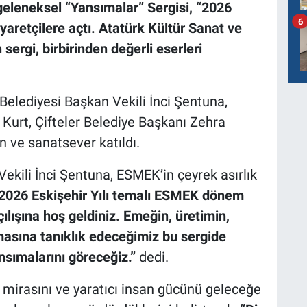
geleneksel “Yansımalar” Sergisi, “2026
6
iyaretçilere açtı. Atatürk Kültür Sanat ve
ergi, birbirinden değerli eserleri
 Belediyesi Başkan Vekili İnci Şentuna,
urt, Çifteler Belediye Başkanı Zehra
n ve sanatsever katıldı.
ekili İnci Şentuna, ESMEK’in çeyrek asırlık
2026 Eskişehir Yılı temalı ESMEK dönem
ılışına hoş geldiniz. Emeğin, üretimin,
asına tanıklık edeceğimiz bu sergide
nsımalarını göreceğiz.”
dedi.
l mirasını ve yaratıcı insan gücünü geleceğe