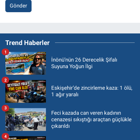
Gönder
Trend Haberler
1
İnönü’nün 26 Derecelik Şifalı
Suyuna Yoğun İlgi
2
Eskişehir’de zincirleme kaza: 1 ölü,
1 ağır yaralı
3
Feci kazada can veren kadının
cenazesi sıkıştığı araçtan güçlükle
çıkarıldı
4