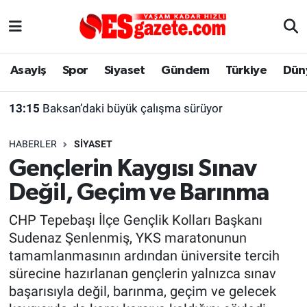
Asayiş
Yaşam
Eskişehir Nöbetçi Eczaneler
Asayiş
Spor
Siyaset
Gündem
Türkiye
Dün
Spor
Afyonkarahisar
Eskişehir Hava Durumu
13:15
Baksan’daki büyük çalışma sürüyor
Siyaset
Eğitim
Eskişehir Trafik Yoğunluk Haritası
HABERLER
SIYASET
Gündem
Eskişehirspor Arşivi
Süper Lig Puan Durumu ve Fikstür
Gençlerin Kaygısı Sınav
Değil, Geçim ve Barınma
Türkiye
Eskişehir Arşivi
Tüm Manşetler
CHP Tepebaşı İlçe Gençlik Kolları Başkanı
Dünya
Röportaj
Son Dakika Haberleri
Sudenaz Şenlenmiş, YKS maratonunun
tamamlanmasının ardından üniversite tercih
Sağlık
Ekonomi
Haber Arşivi
sürecine hazırlanan gençlerin yalnızca sınav
başarısıyla değil, barınma, geçim ve gelecek
Alış-Veriş/İş dünyası
Kültür Sanat