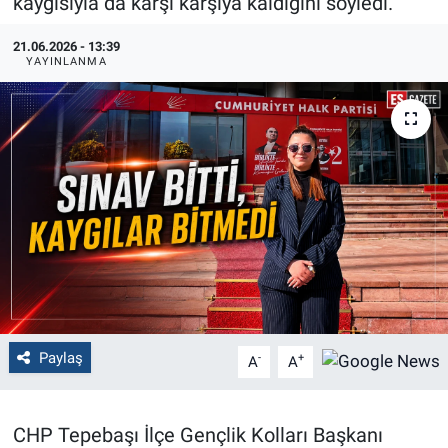
kaygısıyla da karşı karşıya kaldığını söyledi.
Politika
21.06.2026 - 13:39
YAYINLANMA
Bilecik
Kütahya
Gezi
Genel
Çevre
Yerel
Paylaş
-
+
A
A
Magazin
CHP Tepebaşı İlçe Gençlik Kolları Başkanı
Bilim ve Teknoloji