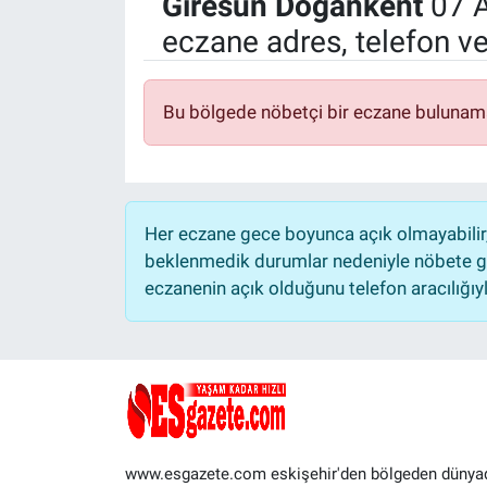
Giresun
Doğankent
07 A
eczane adres, telefon v
Politika
Bilecik
Bu bölgede nöbetçi bir eczane bulunam
Kütahya
Gezi
Her eczane gece boyunca açık olmayabilir, 
Genel
beklenmedik durumlar nedeniyle nöbete ge
eczanenin açık olduğunu telefon aracılığıyla 
Çevre
Yerel
Magazin
www.esgazete.com eskişehir'den bölgeden dünya
Bilim ve Teknoloji