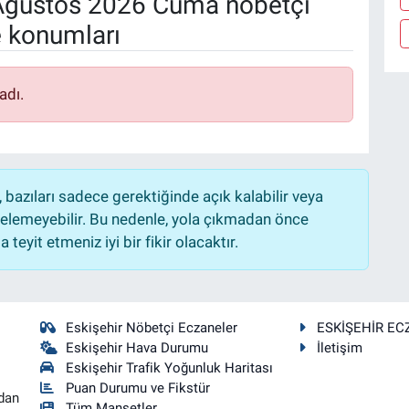
ğustos 2026 Cuma nöbetçi
e konumları
adı.
bazıları sadece gerektiğinde açık kalabilir veya
lemeyebilir. Bu nedenle, yola çıkmadan önce
teyit etmeniz iyi bir fikir olacaktır.
Eskişehir Nöbetçi Eczaneler
ESKİŞEHİR EC
Eskişehir Hava Durumu
İletişim
Eskişehir Trafik Yoğunluk Haritası
Puan Durumu ve Fikstür
dan
Tüm Manşetler