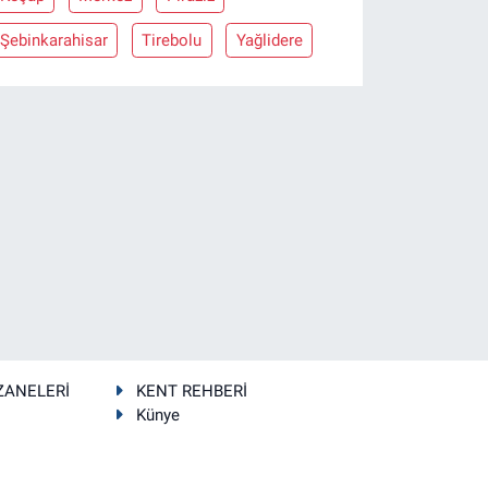
Şebinkarahisar
Tirebolu
Yağlidere
ZANELERİ
KENT REHBERİ
Künye