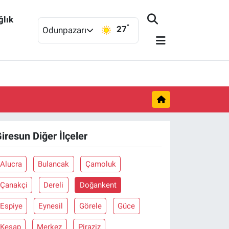
ğlık
°
27
Odunpazarı
iresun Diğer İlçeler
Alucra
Bulancak
Çamoluk
Çanakçi
Dereli
Doğankent
Espiye
Eynesil
Görele
Güce
Keşap
Merkez
Piraziz