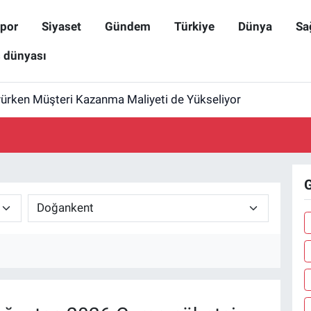
por
Siyaset
Gündem
Türkiye
Dünya
Sa
ş dünyası
yürken Müşteri Kazanma Maliyeti de Yükseliyor
G