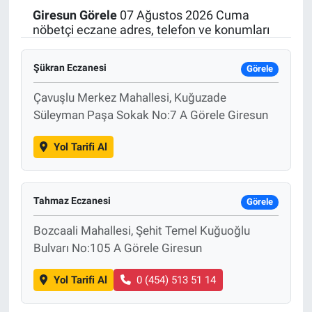
Giresun
Görele
07 Ağustos 2026 Cuma
Politika
nöbetçi eczane adres, telefon ve konumları
Bilecik
Şükran Eczanesi
Görele
Kütahya
Çavuşlu Merkez Mahallesi, Kuğuzade
Süleyman Paşa Sokak No:7 A Görele Giresun
Gezi
Yol Tarifi Al
Genel
Tahmaz Eczanesi
Çevre
Görele
Bozcaali Mahallesi, Şehit Temel Kuğuoğlu
Yerel
Bulvarı No:105 A Görele Giresun
Magazin
Yol Tarifi Al
0 (454) 513 51 14
Bilim ve Teknoloji