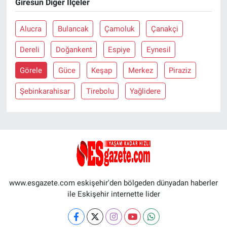
Giresun Diğer İlçeler
Alucra
Bulancak
Çamoluk
Çanakçi
Dereli
Doğankent
Espiye
Eynesil
Görele
Güce
Keşap
Merkez
Piraziz
Şebinkarahisar
Tirebolu
Yağlidere
www.esgazete.com eskişehir'den bölgeden dünyadan haberler
ile Eskişehir internette lider