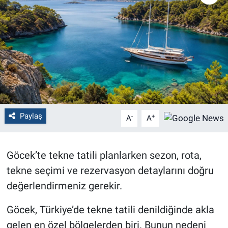
Politika
Bilecik
Kütahya
Gezi
Paylaş
-
+
A
A
Genel
Çevre
Göcek’te tekne tatili planlarken sezon, rota,
tekne seçimi ve rezervasyon detaylarını doğru
Yerel
değerlendirmeniz gerekir.
Magazin
Göcek, Türkiye’de tekne tatili denildiğinde akla
gelen en özel bölgelerden biri. Bunun nedeni
Bilim ve Teknoloji