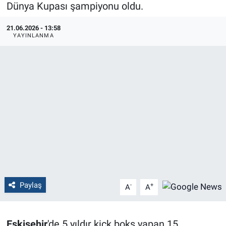
Dünya Kupası şampiyonu oldu.
Politika
21.06.2026 - 13:58
YAYINLANMA
Bilecik
Kütahya
Gezi
Genel
Çevre
Yerel
Paylaş
-
+
A
A
Magazin
Eskişehir
'de 5 yıldır kick boks yapan 15
Bilim ve Teknoloji