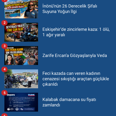
İnönü’nün 26 Derecelik Şifalı
Suyuna Yoğun İlgi
2
Eskişehir’de zincirleme kaza: 1 ölü,
1 ağır yaralı
3
Zarife Ercan’a Gözyaşlarıyla Veda
4
Feci kazada can veren kadının
cenazesi sıkıştığı araçtan güçlükle
çıkarıldı
5
Kalabak damacana su fiyatı
zamlandı
6