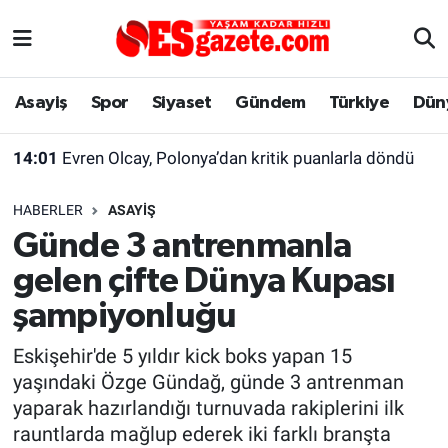
Asayiş
Yaşam
Eskişehir Nöbetçi Eczaneler
Asayiş
Spor
Siyaset
Gündem
Türkiye
Dün
Spor
Afyonkarahisar
Eskişehir Hava Durumu
14:01
Evren Olcay, Polonya’dan kritik puanlarla döndü
Siyaset
Eğitim
Eskişehir Trafik Yoğunluk Haritası
HABERLER
ASAYIŞ
Gündem
Eskişehirspor Arşivi
Süper Lig Puan Durumu ve Fikstür
Günde 3 antrenmanla
gelen çifte Dünya Kupası
Türkiye
Eskişehir Arşivi
Tüm Manşetler
şampiyonluğu
Dünya
Röportaj
Son Dakika Haberleri
Eskişehir'de 5 yıldır kick boks yapan 15
yaşındaki Özge Gündağ, günde 3 antrenman
Sağlık
Ekonomi
Haber Arşivi
yaparak hazırlandığı turnuvada rakiplerini ilk
rauntlarda mağlup ederek iki farklı branşta
Alış-Veriş/İş dünyası
Kültür Sanat