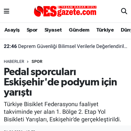
Asayiş
Yaşam
Eskişehir Nöbetçi Eczaneler
Asayiş
Spor
Siyaset
Gündem
Türkiye
Dün
Spor
Afyonkarahisar
Eskişehir Hava Durumu
22:46
Deprem Güvenliği Bilimsel Verilerle Değerlendirilmeli
Siyaset
Eğitim
Eskişehir Trafik Yoğunluk Haritası
HABERLER
SPOR
Gündem
Eskişehirspor Arşivi
Süper Lig Puan Durumu ve Fikstür
Pedal sporcuları
Eskişehir'de podyum için
Türkiye
Eskişehir Arşivi
Tüm Manşetler
yarıştı
Dünya
Röportaj
Son Dakika Haberleri
Türkiye Bisiklet Federasyonu faaliyet
takviminde yer alan 1. Bölge 2. Etap Yol
Sağlık
Ekonomi
Haber Arşivi
Bisikleti Yarışları, Eskişehir'de gerçekleştirildi.
Alış-Veriş/İş dünyası
Kültür Sanat