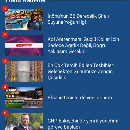
Trend Haberler
1
İnönü’nün 26 Derecelik Şifalı
Suyuna Yoğun İlgi
2
Kol Antrenmanı: Güçlü Kollar İçin
Sadece Ağırlık Değil, Doğru
Yaklaşım Gerekir
3
En Çok Tercih Edilen Tesbihler:
Gelenekten Günümüze Zengin
Çeşitlilik
4
Efsane tesislerde yeni dönem
5
CHP Eskişehir’de yeni il yönetimi
göreve başladı