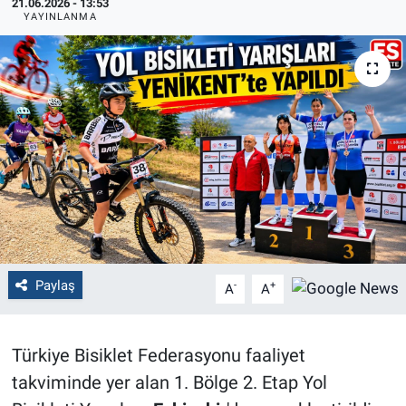
21.06.2026 - 13:53
YAYINLANMA
Politika
Bilecik
Kütahya
Gezi
Genel
Çevre
Paylaş
-
+
A
A
Yerel
Türkiye Bisiklet Federasyonu faaliyet
Magazin
takviminde yer alan 1. Bölge 2. Etap Yol
Bilim ve Teknoloji