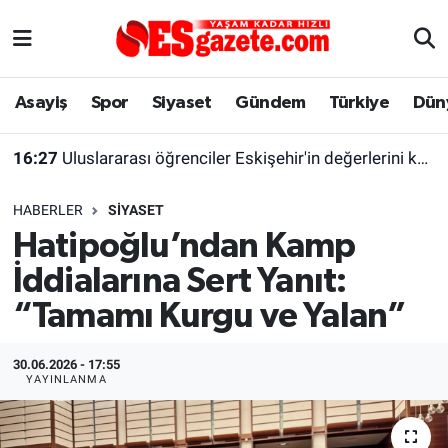
Asayiş
Yaşam
Eskişehir Nöbetçi Eczaneler
Asayiş
Spor
Siyaset
Gündem
Türkiye
Dün
Spor
Afyonkarahisar
Eskişehir Hava Durumu
16:27
Uluslararası öğrenciler Eskişehir'in değerlerini keşfetti
Siyaset
Eğitim
Eskişehir Trafik Yoğunluk Haritası
HABERLER
SIYASET
Gündem
Eskişehirspor Arşivi
Süper Lig Puan Durumu ve Fikstür
Hatipoğlu’ndan Kamp
İddialarına Sert Yanıt:
Türkiye
Eskişehir Arşivi
Tüm Manşetler
“Tamamı Kurgu ve Yalan”
Dünya
Röportaj
Son Dakika Haberleri
30.06.2026 - 17:55
Sağlık
Ekonomi
Haber Arşivi
YAYINLANMA
Alış-Veriş/İş dünyası
Kültür Sanat