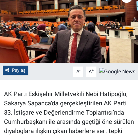
Politika
Bilecik
Kütahya
Gezi
Paylaş
-
+
A
A
Genel
Çevre
AK Parti Eskişehir Milletvekili Nebi Hatipoğlu,
Sakarya Sapanca’da gerçekleştirilen AK Parti
Yerel
33. İstişare ve Değerlendirme Toplantısı’nda
Magazin
Cumhurbaşkanı ile arasında geçtiği öne sürülen
diyaloglara ilişkin çıkan haberlere sert tepki
Bilim ve Teknoloji