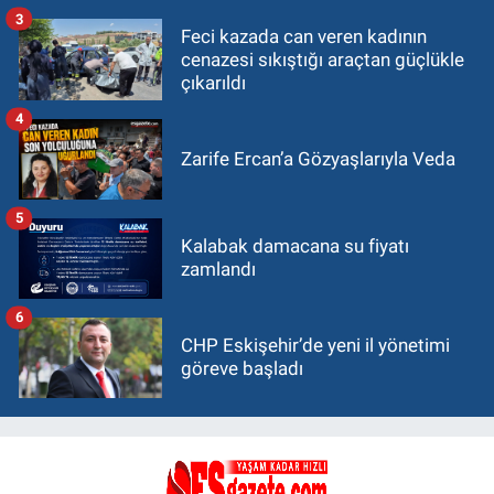
3
Feci kazada can veren kadının
cenazesi sıkıştığı araçtan güçlükle
çıkarıldı
4
Zarife Ercan’a Gözyaşlarıyla Veda
5
Kalabak damacana su fiyatı
zamlandı
6
CHP Eskişehir’de yeni il yönetimi
göreve başladı