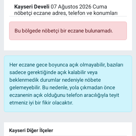
Kayseri
Develi
07 Ağustos 2026 Cuma
Politika
nöbetçi eczane adres, telefon ve konumları
Bilecik
Bu bölgede nöbetçi bir eczane bulunamadı.
Kütahya
Gezi
Her eczane gece boyunca açık olmayabilir, bazıları
sadece gerektiğinde açık kalabilir veya
Genel
beklenmedik durumlar nedeniyle nöbete
gelemeyebilir. Bu nedenle, yola çıkmadan önce
Çevre
eczanenin açık olduğunu telefon aracılığıyla teyit
etmeniz iyi bir fikir olacaktır.
Yerel
Magazin
Kayseri Diğer İlçeler
Bilim ve Teknoloji