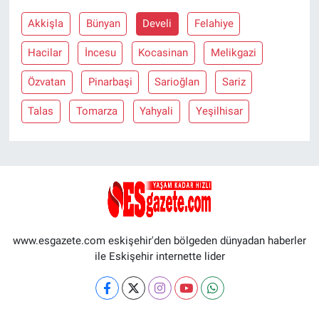
Akkişla
Bünyan
Develi
Felahiye
Hacilar
İncesu
Kocasinan
Melikgazi
Özvatan
Pinarbaşi
Sarioğlan
Sariz
Talas
Tomarza
Yahyali
Yeşilhisar
www.esgazete.com eskişehir'den bölgeden dünyadan haberler
ile Eskişehir internette lider