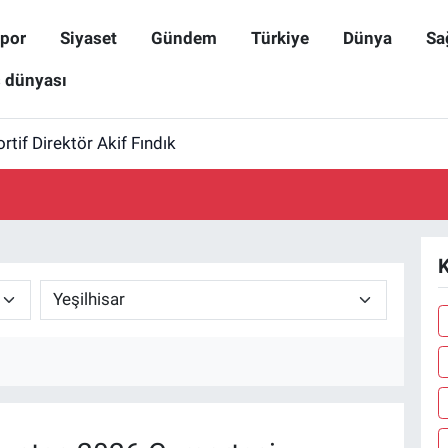
por
Siyaset
Gündem
Türkiye
Dünya
Sa
ş dünyası
rtif Direktör Akif Fındık
K