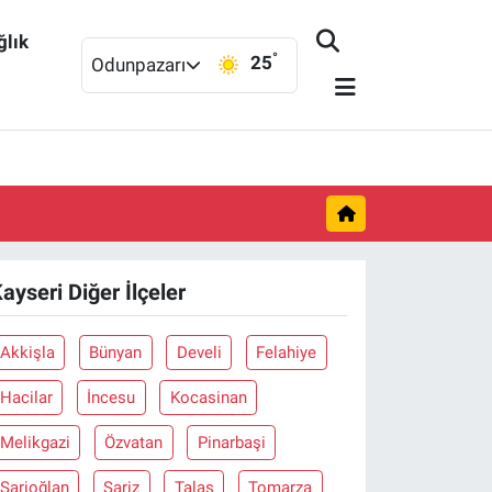
ğlık
°
25
Odunpazarı
ayseri Diğer İlçeler
Akkişla
Bünyan
Develi
Felahiye
Hacilar
İncesu
Kocasinan
Melikgazi
Özvatan
Pinarbaşi
Sarioğlan
Sariz
Talas
Tomarza