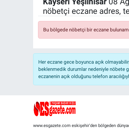
Kayseri
Yeşilhisar
08 Ağ
nöbetçi eczane adres, t
Politika
Bilecik
Bu bölgede nöbetçi bir eczane bulunam
Kütahya
Gezi
Her eczane gece boyunca açık olmayabilir, 
Genel
beklenmedik durumlar nedeniyle nöbete ge
eczanenin açık olduğunu telefon aracılığıyla 
Çevre
Yerel
Magazin
www.esgazete.com eskişehir'den bölgeden dünya
Bilim ve Teknoloji