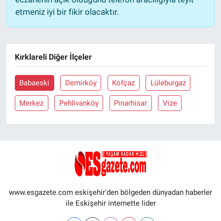
etmeniz iyi bir fikir olacaktır.
Kırklareli Diğer İlçeler
Babaeski
Demirköy
Kofçaz
Lüleburgaz
Merkez
Pehlivanköy
Pinarhisar
Vize
www.esgazete.com eskişehir'den bölgeden dünyadan haberler
ile Eskişehir internette lider