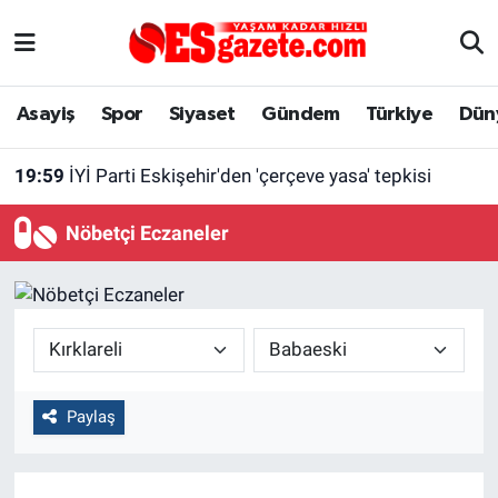
Asayiş
Yaşam
Eskişehir Nöbetçi Eczaneler
Asayiş
Spor
Siyaset
Gündem
Türkiye
Dün
Spor
Afyonkarahisar
Eskişehir Hava Durumu
19:59
İYİ Parti Eskişehir'den 'çerçeve yasa' tepkisi
Siyaset
Eğitim
Eskişehir Trafik Yoğunluk Haritası
Nöbetçi Eczaneler
Gündem
Eskişehirspor Arşivi
Süper Lig Puan Durumu ve Fikstür
Türkiye
Eskişehir Arşivi
Tüm Manşetler
Dünya
Röportaj
Son Dakika Haberleri
Paylaş
Sağlık
Ekonomi
Haber Arşivi
Alış-Veriş/İş dünyası
Kültür Sanat