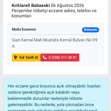
Kırklareli
Babaeski
06 Ağustos 2026
Politika
Perşembe nöbetçi eczane adres, telefon ve
konumları
Bilecik
Mutlu Eczanesi
Babaeski
Kütahya
Gazi Kemal Mah.Mustafa Kemal Bulvarı No:99
A
Gezi
Yol Tarifi Al
0 (288) 511 00 91
Genel
Çevre
Yerel
Her eczane gece boyunca açık olmayabilir, bazıları
sadece gerektiğinde açık kalabilir veya
Magazin
beklenmedik durumlar nedeniyle nöbete
gelemeyebilir. Bu nedenle, yola çıkmadan önce
Bilim ve Teknoloji
eczanenin açık olduğunu telefon aracılığıyla teyit