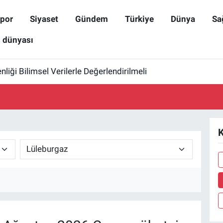
por
Siyaset
Gündem
Türkiye
Dünya
Sa
ş dünyası
iği Bilimsel Verilerle Değerlendirilmeli
K