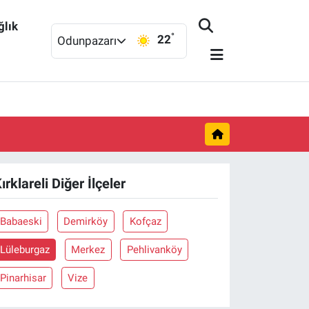
ğlık
°
22
Odunpazarı
ırklareli Diğer İlçeler
Babaeski
Demirköy
Kofçaz
Lüleburgaz
Merkez
Pehlivanköy
Pinarhisar
Vize