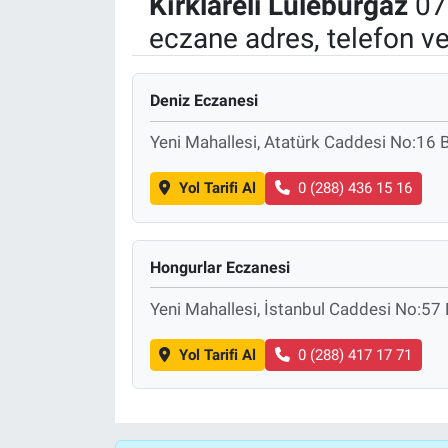
Kırklareli
Lüleburgaz
07
eczane adres, telefon v
Politika
Bilecik
Deniz Eczanesi
Kütahya
Yeni Mahallesi, Atatürk Caddesi No:16 B
Gezi
Yol Tarifi Al
0 (288) 436 15 16
Genel
Hongurlar Eczanesi
Çevre
Yeni Mahallesi, İstanbul Caddesi No:57 E
Yerel
Yol Tarifi Al
0 (288) 417 17 71
Magazin
Bilim ve Teknoloji