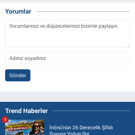
Yorumlar
Gönder
Trend Haberler
1
İnönü’nün 26 Derecelik Şifalı
Suyuna Yoğun İlgi