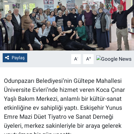
Politika
Bilecik
Kütahya
Gezi
Paylaş
-
+
A
A
Genel
Odunpazarı Belediyesi’nin Gültepe Mahallesi
Çevre
Üniversite Evleri’nde hizmet veren Koca Çınar
Yaşlı Bakım Merkezi, anlamlı bir kültür-sanat
Yerel
etkinliğine ev sahipliği yaptı. Eskişehir Yunus
Emre Mazi Düet Tiyatro ve Sanat Derneği
Magazin
üyeleri, merkez sakinleriyle bir araya gelerek
Bilim ve Teknoloji