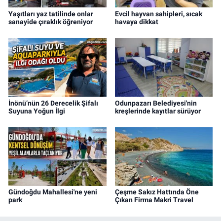
Yaşıtları yaz tatilinde onlar
Evcil hayvan sahipleri, sıcak
sanayide çıraklık öğreniyor
havaya dikkat
İnönü’nün 26 Derecelik Şifalı
Odunpazarı Belediyesi'nin
Suyuna Yoğun İlgi
kreşlerinde kayıtlar sürüyor
Gündoğdu Mahallesi'ne yeni
Çeşme Sakız Hattında Öne
park
Çıkan Firma Makri Travel