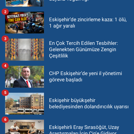
2
Eskişehir’de zincirleme kaza: 1 ölü,
1 ağır yaralı
3
En Çok Tercih Edilen Tesbihler:
Gelenekten Günümüze Zengin
Çeşitlilik
4
CHP Eskişehir’de yeni il yönetimi
göreve başladı
5
Eskişehir büyükşehir
belediyesinden dolandırıcılık uyarısı
6
Eskişehirli Eray Sırasöğüt, Uzay
Araştırmaları İçin Çin'e Gidiyor