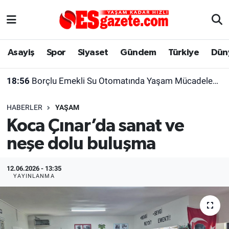
Asayiş
Yaşam
Eskişehir Nöbetçi Eczaneler
Asayiş
Spor
Siyaset
Gündem
Türkiye
Dün
Spor
Afyonkarahisar
Eskişehir Hava Durumu
18:56
Borçlu Emekli Su Otomatında Yaşam Mücadelesi Veriyor
Siyaset
Eğitim
Eskişehir Trafik Yoğunluk Haritası
HABERLER
YAŞAM
Gündem
Eskişehirspor Arşivi
Süper Lig Puan Durumu ve Fikstür
Koca Çınar’da sanat ve
neşe dolu buluşma
Türkiye
Eskişehir Arşivi
Tüm Manşetler
Dünya
Röportaj
Son Dakika Haberleri
12.06.2026 - 13:35
YAYINLANMA
Sağlık
Ekonomi
Haber Arşivi
Alış-Veriş/İş dünyası
Kültür Sanat