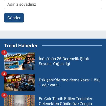
Gönder
Trend Haberler
1
İnönü’nün 26 Derecelik Şifalı
Suyuna Yoğun İlgi
2
Eskişehir’de zincirleme kaza: 1 ölü,
1 ağır yaralı
3
En Çok Tercih Edilen Tesbihler:
Gelenekten Günümüze Zengin