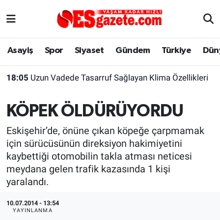
Asayiş
Yaşam
Eskişehir Nöbetçi Eczaneler
Asayiş
Spor
Siyaset
Gündem
Türkiye
Dün
Spor
Afyonkarahisar
Eskişehir Hava Durumu
18:05
Uzun Vadede Tasarruf Sağlayan Klima Özellikleri
Siyaset
Eğitim
Eskişehir Trafik Yoğunluk Haritası
KÖPEK ÖLDÜRÜYORDU
Gündem
Eskişehirspor Arşivi
Süper Lig Puan Durumu ve Fikstür
Eskişehir’de, önüne çıkan köpeğe çarpmamak
Türkiye
Eskişehir Arşivi
Tüm Manşetler
için sürücüsünün direksiyon hakimiyetini
kaybettiği otomobilin takla atması neticesi
Dünya
Röportaj
Son Dakika Haberleri
meydana gelen trafik kazasında 1 kişi
yaralandı.
Sağlık
Ekonomi
Haber Arşivi
10.07.2014 - 13:54
YAYINLANMA
Alış-Veriş/İş dünyası
Kültür Sanat