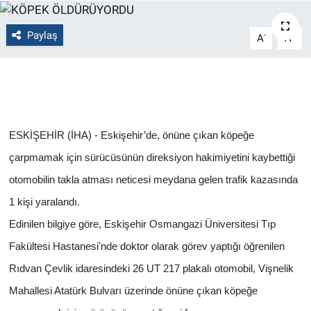
Politika
Paylaş
-
+
A
A
Bilecik
Kütahya
Gezi
ESKİŞEHİR (İHA) - Eskişehir’de, önüne çıkan köpeğe
çarpmamak için sürücüsünün direksiyon hakimiyetini kaybettiği
Genel
otomobilin takla atması neticesi meydana gelen trafik kazasında
Çevre
1 kişi yaralandı.
Edinilen bilgiye göre, Eskişehir Osmangazi Üniversitesi Tıp
Yerel
Fakültesi Hastanesi'nde doktor olarak görev yaptığı öğrenilen
Rıdvan Çevlik idaresindeki 26 UT 217 plakalı otomobil, Vişnelik
Magazin
Mahallesi Atatürk Bulvarı üzerinde önüne çıkan köpeğe
Bilim ve Teknoloji