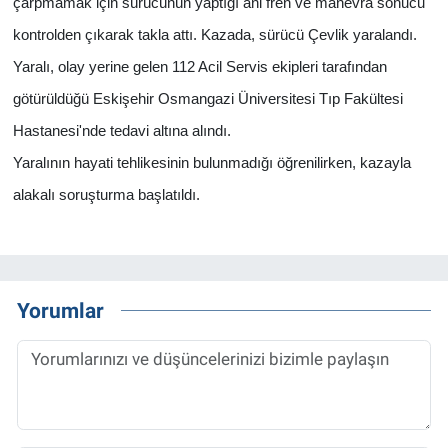
çarpmamak için sürücünün yaptığı ani fren ve manevra sonucu
kontrolden çıkarak takla attı. Kazada, sürücü Çevlik yaralandı.
Yaralı, olay yerine gelen 112 Acil Servis ekipleri tarafından
götürüldüğü Eskişehir Osmangazi Üniversitesi Tıp Fakültesi
Hastanesi'nde tedavi altına alındı.
Yaralının hayati tehlikesinin bulunmadığı öğrenilirken, kazayla
alakalı soruşturma başlatıldı.
Yorumlar