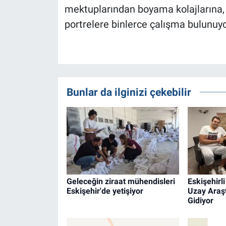
mektuplarından boyama kolajlarına, 3
portrelere binlerce çalışma bulunuyor
Bunlar da ilginizi çekebilir
Geleceğin ziraat mühendisleri
Eskişehirl
Eskişehir'de yetişiyor
Uzay Araşt
Gidiyor