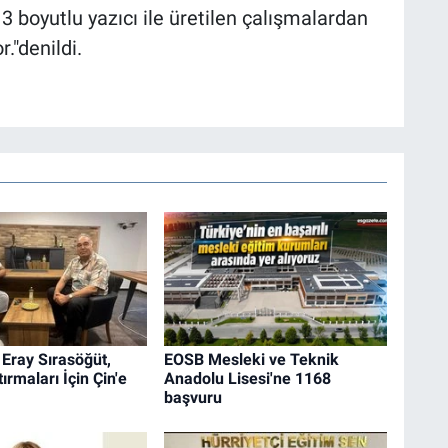
 boyutlu yazıcı ile üretilen çalışmalardan
."denildi.
i Eray Sırasöğüt,
EOSB Mesleki ve Teknik
ırmaları İçin Çin'e
Anadolu Lisesi'ne 1168
başvuru