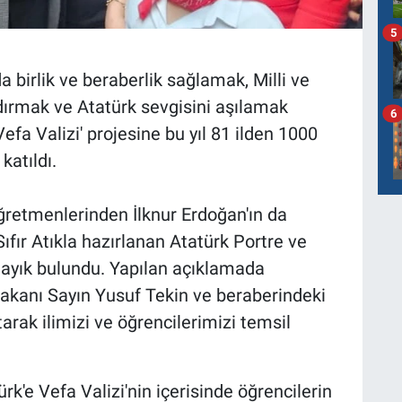
5
 birlik ve beraberlik sağlamak, Milli ve
dırmak ve Atatürk sevgisini aşılamak
6
efa Valizi' projesine bu yıl 81 ilden 1000
katıldı.
retmenlerinden İlknur Erdoğan'ın da
 Sıfır Atıkla hazırlanan Atatürk Portre ve
layık bulundu. Yapılan açıklamada
Bakanı Sayın Yusuf Tekin ve beraberindeki
tarak ilimizi ve öğrencilerimizi temsil
rk'e Vefa Valizi'nin içerisinde öğrencilerin