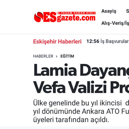
Asayiş
S
Asayiş
Yaşam
Eskişehir Nöbetçi Eczaneler
Alış-Veriş/İ
Spor
Afyonkarahisar
Eskişehir Hava Durumu
Eskişehir Haberleri
12:56
İş Başvurular
Siyaset
Eğitim
Eskişehir Trafik Yoğunluk Haritası
HABERLER
EĞITIM
Lamia Dayanç
Gündem
Eskişehirspor Arşivi
Süper Lig Puan Durumu ve Fikstür
Türkiye
Eskişehir Arşivi
Tüm Manşetler
Vefa Valizi P
Dünya
Röportaj
Son Dakika Haberleri
Ülke genelinde bu yıl ikincisi 
Sağlık
Ekonomi
Haber Arşivi
yıl dönümünde Ankara ATO Fuay
üyeleri tarafından açıldı.
Alış-Veriş/İş dünyası
Kültür Sanat