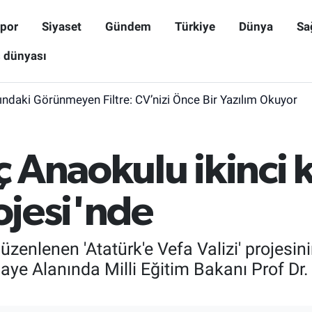
por
Siyaset
Gündem
Türkiye
Dünya
Sa
ş dünyası
ındaki Görünmeyen Filtre: CV’nizi Önce Bir Yazılım Okuyor
 Anaokulu ikinci k
rojesi'nde
düzenlenen 'Atatürk'e Vefa Valizi' projesin
e Alanında Milli Eğitim Bakanı Prof Dr. 