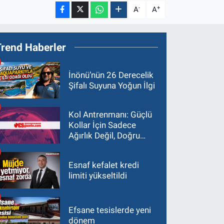
-
+
A
A
Trend Haberler
İnönü’nün 26 Derecelik
Şifalı Suyuna Yoğun İlgi
Kol Antrenmanı: Güçlü
Kollar İçin Sadece
Ağırlık Değil, Doğru
Yaklaşım Gerekir
Esnaf kefalet kredi
limiti yükseltildi
Efsane tesislerde yeni
dönem