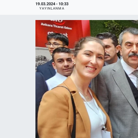
19.03.2024 - 10:33
YAYINLANMA
Politika
Bilecik
Kütahya
Gezi
Genel
Çevre
Yerel
Magazin
Bilim ve Teknoloji