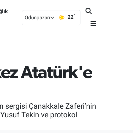
ğlık
°
22
Odunpazarı
ez Atatürk'e
in sergisi Çanakkale Zaferi’nin
Yusuf Tekin ve protokol