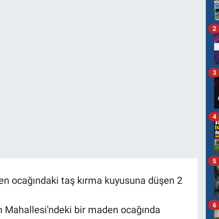
2
3
4
5
aden ocağındaki taş kırma kuyusuna düşen 2
6
len Mahallesi'ndeki bir maden ocağında