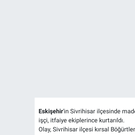
Politika
Bilecik
Kütahya
Gezi
Genel
Çevre
Yerel
Eskişehir
'in Sivrihisar ilçesinde m
Magazin
işçi, itfaiye ekiplerince kurtarıldı.
Olay, Sivrihisar ilçesi kırsal Böğürt
Bilim ve Teknoloji