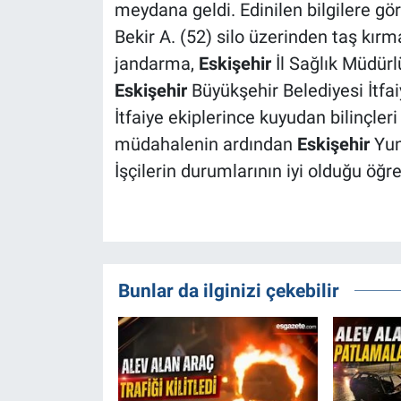
meydana geldi. Edinilen bilgilere gö
Bekir A. (52) silo üzerinden taş kır
jandarma,
Eskişehir
İl Sağlık Müdür
Eskişehir
Büyükşehir Belediyesi İtfaiy
İtfaiye ekiplerince kuyudan bilinçleri a
müdahalenin ardından
Eskişehir
Yun
İşçilerin durumlarının iyi olduğu öğren
Bunlar da ilginizi çekebilir