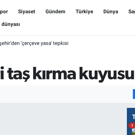
por
Siyaset
Gündem
Türkiye
Dünya
Sa
ş dünyası
işehir'den 'çerçeve yasa' tepkisi
i taş kırma kuyus
1