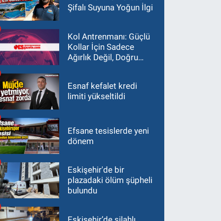
Şifalı Suyuna Yoğun İlgi
Kol Antrenmanı: Güçlü
Kollar İçin Sadece
Ağırlık Değil, Doğru
Yaklaşım Gerekir
Esnaf kefalet kredi
limiti yükseltildi
Efsane tesislerde yeni
dönem
Eskişehir'de bir
plazadaki ölüm şüpheli
bulundu
Eskişehir’de silahlı