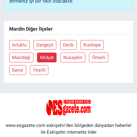
etmeniz iyi bir fikir olacaktır.
Mardin Diğer İlçeler
Artuklu
Dargeçit
Derik
Kızıltepe
Mazidaği
Midyat
Nusaybin
Ömerli
Savur
Yeşilli
www.esgazete.com eskişehir'den bölgeden dünyadan haberler
ile Eskişehir internette lider