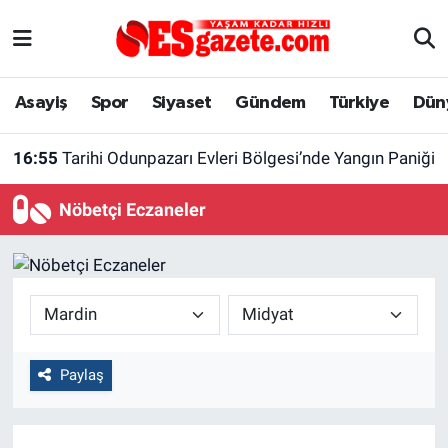
Asayiş
Yaşam
Eskişehir Nöbetçi Eczaneler
Asayiş
Spor
Siyaset
Gündem
Türkiye
Dün
Spor
Afyonkarahisar
Eskişehir Hava Durumu
16:55
Tarihi Odunpazarı Evleri Bölgesi’nde Yangın Paniği
Siyaset
Eğitim
Eskişehir Trafik Yoğunluk Haritası
Nöbetçi Eczaneler
Gündem
Eskişehirspor Arşivi
Süper Lig Puan Durumu ve Fikstür
Türkiye
Eskişehir Arşivi
Tüm Manşetler
Dünya
Röportaj
Son Dakika Haberleri
Paylaş
Sağlık
Ekonomi
Haber Arşivi
Alış-Veriş/İş dünyası
Kültür Sanat