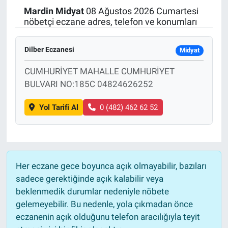
Mardin
Midyat
08 Ağustos 2026 Cumartesi
Politika
nöbetçi eczane adres, telefon ve konumları
Bilecik
Dilber Eczanesi
Midyat
Kütahya
CUMHURİYET MAHALLE CUMHURİYET
BULVARI NO:185C 04824626252
Gezi
Yol Tarifi Al
0 (482) 462 62 52
Genel
Çevre
Her eczane gece boyunca açık olmayabilir, bazıları
Yerel
sadece gerektiğinde açık kalabilir veya
beklenmedik durumlar nedeniyle nöbete
Magazin
gelemeyebilir. Bu nedenle, yola çıkmadan önce
eczanenin açık olduğunu telefon aracılığıyla teyit
Bilim ve Teknoloji