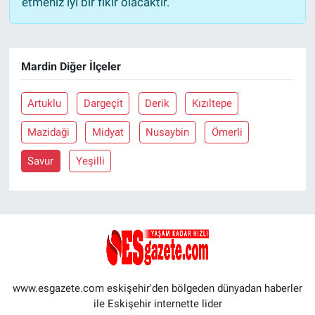
etmeniz iyi bir fikir olacaktır.
Mardin Diğer İlçeler
Artuklu
Dargeçit
Derik
Kızıltepe
Mazidaği
Midyat
Nusaybin
Ömerli
Savur
Yeşilli
www.esgazete.com eskişehir'den bölgeden dünyadan haberler
ile Eskişehir internette lider