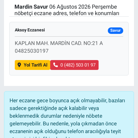
Mardin
Savur
06 Ağustos 2026 Perşembe
Politika
nöbetçi eczane adres, telefon ve konumları
Bilecik
Aksoy Eczanesi
Savur
Kütahya
KAPLAN MAH. MARDİN CAD. NO:21 A
04825030197
Gezi
Yol Tarifi Al
0 (482) 503 01 97
Genel
Çevre
Her eczane gece boyunca açık olmayabilir, bazıları
Yerel
sadece gerektiğinde açık kalabilir veya
beklenmedik durumlar nedeniyle nöbete
Magazin
gelemeyebilir. Bu nedenle, yola çıkmadan önce
eczanenin açık olduğunu telefon aracılığıyla teyit
Bilim ve Teknoloji