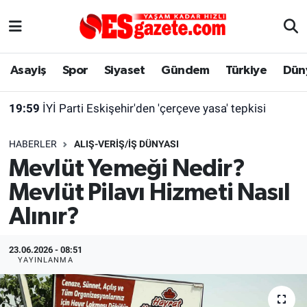
Asayiş
Yaşam
Eskişehir Nöbetçi Eczaneler
Asayiş
Spor
Siyaset
Gündem
Türkiye
Dün
Spor
Afyonkarahisar
Eskişehir Hava Durumu
19:59
İYİ Parti Eskişehir'den 'çerçeve yasa' tepkisi
Siyaset
Eğitim
Eskişehir Trafik Yoğunluk Haritası
HABERLER
ALIŞ-VERIŞ/İŞ DÜNYASI
Gündem
Eskişehirspor Arşivi
Süper Lig Puan Durumu ve Fikstür
Mevlüt Yemeği Nedir?
Mevlüt Pilavı Hizmeti Nasıl
Türkiye
Eskişehir Arşivi
Tüm Manşetler
Alınır?
Dünya
Röportaj
Son Dakika Haberleri
23.06.2026 - 08:51
Sağlık
Ekonomi
Haber Arşivi
YAYINLANMA
Alış-Veriş/İş dünyası
Kültür Sanat