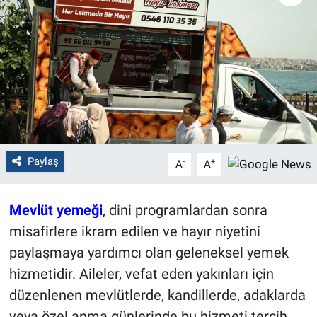
Politika
Bilecik
Kütahya
Gezi
Paylaş
-
+
A
A
Genel
Çevre
Mevlüt yemeği
, dini programlardan sonra
misafirlere ikram edilen ve hayır niyetini
Yerel
paylaşmaya yardımcı olan geleneksel yemek
hizmetidir. Aileler, vefat eden yakınları için
Magazin
düzenlenen mevlütlerde, kandillerde, adaklarda
Bilim ve Teknoloji
veya özel anma günlerinde bu hizmeti tercih