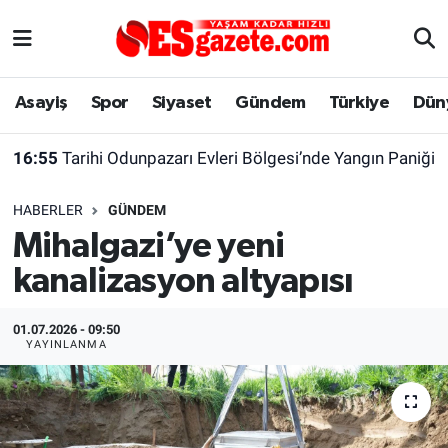
Asayiş
Yaşam
Eskişehir Nöbetçi Eczaneler
Asayiş
Spor
Siyaset
Gündem
Türkiye
Dün
Spor
Afyonkarahisar
Eskişehir Hava Durumu
16:55
Tarihi Odunpazarı Evleri Bölgesi’nde Yangın Paniği
Siyaset
Eğitim
Eskişehir Trafik Yoğunluk Haritası
HABERLER
GÜNDEM
Gündem
Eskişehirspor Arşivi
Süper Lig Puan Durumu ve Fikstür
Mihalgazi’ye yeni
kanalizasyon altyapısı
Türkiye
Eskişehir Arşivi
Tüm Manşetler
Dünya
Röportaj
Son Dakika Haberleri
01.07.2026 - 09:50
YAYINLANMA
Sağlık
Ekonomi
Haber Arşivi
Alış-Veriş/İş dünyası
Kültür Sanat