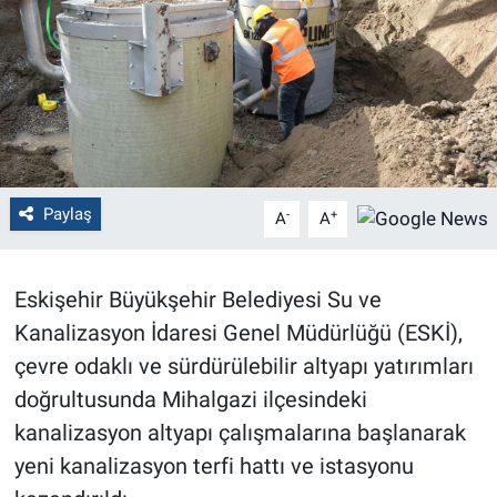
Politika
Bilecik
Kütahya
Gezi
Paylaş
-
+
A
A
Genel
Eskişehir Büyükşehir Belediyesi Su ve
Çevre
Kanalizasyon İdaresi Genel Müdürlüğü (ESKİ),
çevre odaklı ve sürdürülebilir altyapı yatırımları
Yerel
doğrultusunda Mihalgazi ilçesindeki
kanalizasyon altyapı çalışmalarına başlanarak
Magazin
yeni kanalizasyon terfi hattı ve istasyonu
Bilim ve Teknoloji