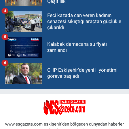
Çeşitlilik
4
Feci kazada can veren kadının
cenazesi sıkıştığı araçtan güçlükle
çıkarıldı
5
Kalabak damacana su fiyatı
zamlandı
6
CHP Eskişehir’de yeni il yönetimi
göreve başladı
www.esgazete.com eskişehir'den bölgeden dünyadan haberler