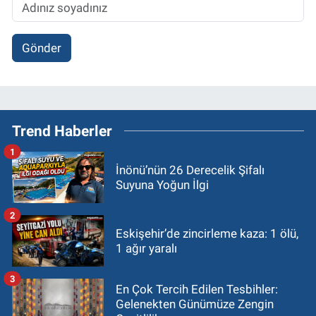
Gönder
Trend Haberler
1
İnönü’nün 26 Derecelik Şifalı
Suyuna Yoğun İlgi
2
Eskişehir’de zincirleme kaza: 1 ölü,
1 ağır yaralı
3
En Çok Tercih Edilen Tesbihler:
Gelenekten Günümüze Zengin