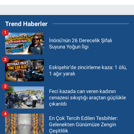
Trend Haberler
1
İnönü’nün 26 Derecelik Şifalı
Suyuna Yoğun İlgi
2
Eskişehir’de zincirleme kaza: 1 ölü,
1 ağır yaralı
3
Feci kazada can veren kadının
cenazesi sıkıştığı araçtan güçlükle
çıkarıldı
4
En Çok Tercih Edilen Tesbihler:
Gelenekten Günümüze Zengin
Çeşitlilik