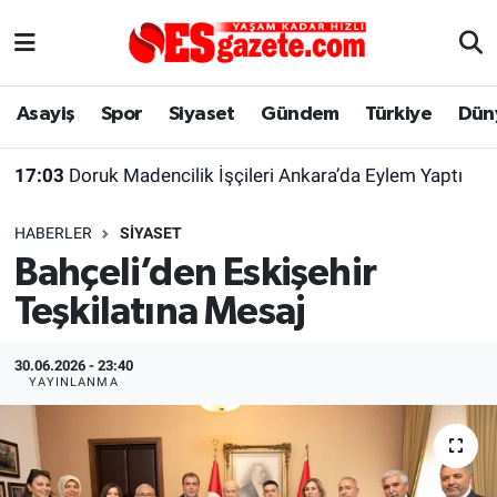
Asayiş
Yaşam
Eskişehir Nöbetçi Eczaneler
Asayiş
Spor
Siyaset
Gündem
Türkiye
Dün
Spor
Afyonkarahisar
Eskişehir Hava Durumu
17:03
Doruk Madencilik İşçileri Ankara’da Eylem Yaptı
Siyaset
Eğitim
Eskişehir Trafik Yoğunluk Haritası
HABERLER
SIYASET
Gündem
Eskişehirspor Arşivi
Süper Lig Puan Durumu ve Fikstür
Bahçeli’den Eskişehir
Teşkilatına Mesaj
Türkiye
Eskişehir Arşivi
Tüm Manşetler
Dünya
Röportaj
Son Dakika Haberleri
30.06.2026 - 23:40
YAYINLANMA
Sağlık
Ekonomi
Haber Arşivi
Alış-Veriş/İş dünyası
Kültür Sanat