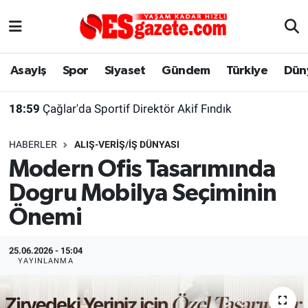
Asayiş
Yaşam
Eskişehir Nöbetçi Eczaneler
Asayiş
Spor
Siyaset
Gündem
Türkiye
Dün
Spor
Afyonkarahisar
Eskişehir Hava Durumu
18:59
Çağlar'da Sportif Direktör Akif Fındık
Siyaset
Eğitim
Eskişehir Trafik Yoğunluk Haritası
HABERLER
ALIŞ-VERIŞ/İŞ DÜNYASI
Gündem
Eskişehirspor Arşivi
Süper Lig Puan Durumu ve Fikstür
Modern Ofis Tasarımında
Dogru Mobilya Seçiminin
Türkiye
Eskişehir Arşivi
Tüm Manşetler
Önemi
Dünya
Röportaj
Son Dakika Haberleri
25.06.2026 - 15:04
Sağlık
Ekonomi
Haber Arşivi
YAYINLANMA
Alış-Veriş/İş dünyası
Kültür Sanat