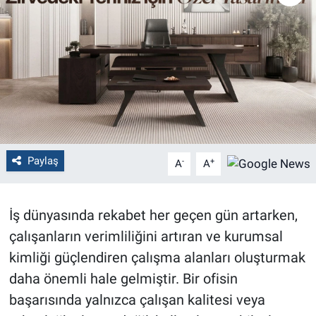
Politika
Bilecik
Kütahya
Gezi
Paylaş
-
+
A
A
Genel
Çevre
İş dünyasında rekabet her geçen gün artarken,
çalışanların verimliliğini artıran ve kurumsal
Yerel
kimliği güçlendiren çalışma alanları oluşturmak
Magazin
daha önemli hale gelmiştir. Bir ofisin
başarısında yalnızca çalışan kalitesi veya
Bilim ve Teknoloji