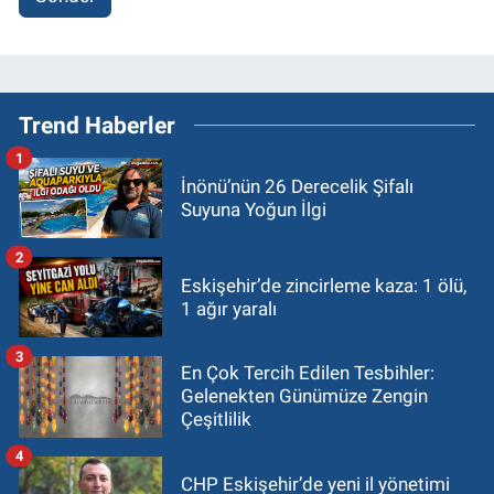
Trend Haberler
1
İnönü’nün 26 Derecelik Şifalı
Suyuna Yoğun İlgi
2
Eskişehir’de zincirleme kaza: 1 ölü,
1 ağır yaralı
3
En Çok Tercih Edilen Tesbihler:
Gelenekten Günümüze Zengin
Çeşitlilik
4
CHP Eskişehir’de yeni il yönetimi