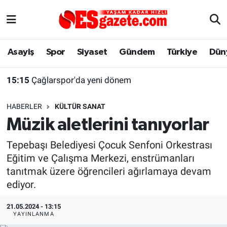
Asayiş
Yaşam
Eskişehir Nöbetçi Eczaneler
Asayiş
Spor
Siyaset
Gündem
Türkiye
Dün
Spor
Afyonkarahisar
Eskişehir Hava Durumu
15:15
Çağlarspor'da yeni dönem
Siyaset
Eğitim
Eskişehir Trafik Yoğunluk Haritası
HABERLER
KÜLTÜR SANAT
Gündem
Eskişehirspor Arşivi
Süper Lig Puan Durumu ve Fikstür
Müzik aletlerini tanıyorlar
Türkiye
Eskişehir Arşivi
Tüm Manşetler
Tepebaşı Belediyesi Çocuk Senfoni Orkestrası
Eğitim ve Çalışma Merkezi, enstrümanları
Dünya
Röportaj
Son Dakika Haberleri
tanıtmak üzere öğrencileri ağırlamaya devam
ediyor.
Sağlık
Ekonomi
Haber Arşivi
21.05.2024 - 13:15
YAYINLANMA
Alış-Veriş/İş dünyası
Kültür Sanat