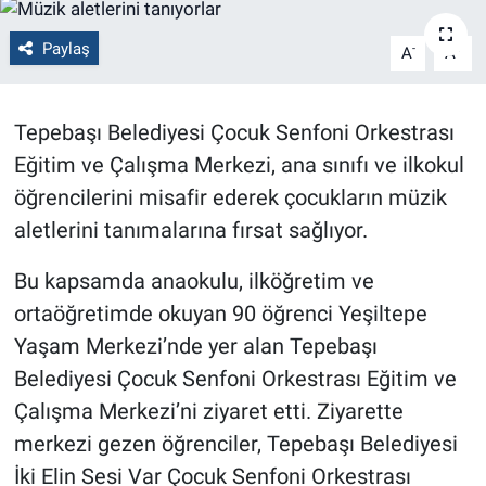
Politika
Paylaş
-
+
A
A
Bilecik
Tepebaşı Belediyesi Çocuk Senfoni Orkestrası
Kütahya
Eğitim ve Çalışma Merkezi, ana sınıfı ve ilkokul
öğrencilerini misafir ederek çocukların müzik
Gezi
aletlerini tanımalarına fırsat sağlıyor.
Genel
Bu kapsamda anaokulu, ilköğretim ve
ortaöğretimde okuyan 90 öğrenci Yeşiltepe
Çevre
Yaşam Merkezi’nde yer alan Tepebaşı
Yerel
Belediyesi Çocuk Senfoni Orkestrası Eğitim ve
Çalışma Merkezi’ni ziyaret etti. Ziyarette
Magazin
merkezi gezen öğrenciler, Tepebaşı Belediyesi
İki Elin Sesi Var Çocuk Senfoni Orkestrası
Bilim ve Teknoloji