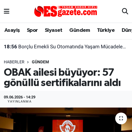
Asayiş
Yaşam
Eskişehir Nöbetçi Eczaneler
Asayiş
Spor
Siyaset
Gündem
Türkiye
Dün
Spor
Afyonkarahisar
Eskişehir Hava Durumu
18:56
Borçlu Emekli Su Otomatında Yaşam Mücadelesi Veriyor
Siyaset
Eğitim
Eskişehir Trafik Yoğunluk Haritası
HABERLER
GÜNDEM
Gündem
Eskişehirspor Arşivi
Süper Lig Puan Durumu ve Fikstür
OBAK ailesi büyüyor: 57
gönüllü sertifikalarını aldı
Türkiye
Eskişehir Arşivi
Tüm Manşetler
Dünya
Röportaj
Son Dakika Haberleri
09.06.2026 - 14:29
YAYINLANMA
Sağlık
Ekonomi
Haber Arşivi
Alış-Veriş/İş dünyası
Kültür Sanat