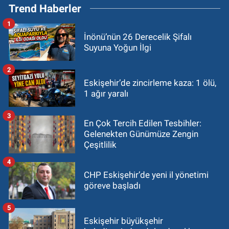
Trend Haberler
1
İnönü’nün 26 Derecelik Şifalı
Suyuna Yoğun İlgi
2
Eskişehir’de zincirleme kaza: 1 ölü,
1 ağır yaralı
3
En Çok Tercih Edilen Tesbihler:
Gelenekten Günümüze Zengin
Çeşitlilik
4
CHP Eskişehir’de yeni il yönetimi
göreve başladı
5
Eskişehir büyükşehir