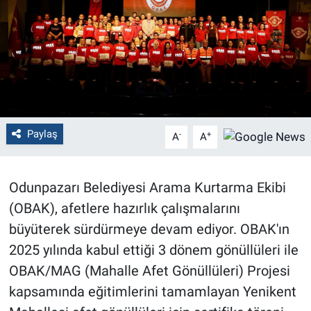
Politika
Bilecik
Kütahya
Gezi
Paylaş
-
+
A
A
Genel
Odunpazarı Belediyesi Arama Kurtarma Ekibi
Çevre
(OBAK), afetlere hazırlık çalışmalarını
büyüterek sürdürmeye devam ediyor. OBAK'ın
Yerel
2025 yılında kabul ettiği 3 dönem gönüllüleri ile
OBAK/MAG (Mahalle Afet Gönüllüleri) Projesi
Magazin
kapsamında eğitimlerini tamamlayan Yenikent
Bilim ve Teknoloji