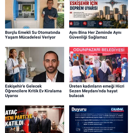
Borçlu Emekli Su Otomatında
Aynı Bina Her Zeminde Aynı
Yaşam Mücadelesi Veriyor
Güvenliği Sağlamaz
Eskişehir’e Gelecek
Üreten kadınların emeği Hicri
Öğrencilere Kritik Ev Kiralama
Sezen Meydanı'nda hayat
Uyarısı
bulacak