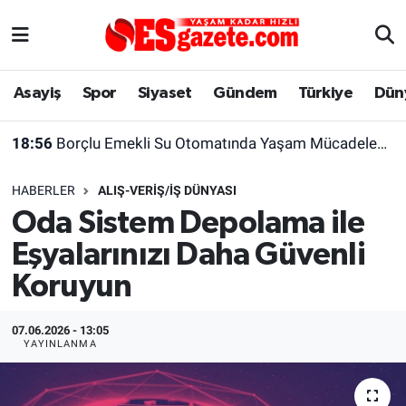
Asayiş
Yaşam
Eskişehir Nöbetçi Eczaneler
Asayiş
Spor
Siyaset
Gündem
Türkiye
Dün
Spor
Afyonkarahisar
Eskişehir Hava Durumu
18:56
Borçlu Emekli Su Otomatında Yaşam Mücadelesi Veriyor
Siyaset
Eğitim
Eskişehir Trafik Yoğunluk Haritası
HABERLER
ALIŞ-VERIŞ/İŞ DÜNYASI
Gündem
Eskişehirspor Arşivi
Süper Lig Puan Durumu ve Fikstür
Oda Sistem Depolama ile
Eşyalarınızı Daha Güvenli
Türkiye
Eskişehir Arşivi
Tüm Manşetler
Koruyun
Dünya
Röportaj
Son Dakika Haberleri
07.06.2026 - 13:05
Sağlık
Ekonomi
Haber Arşivi
YAYINLANMA
Alış-Veriş/İş dünyası
Kültür Sanat