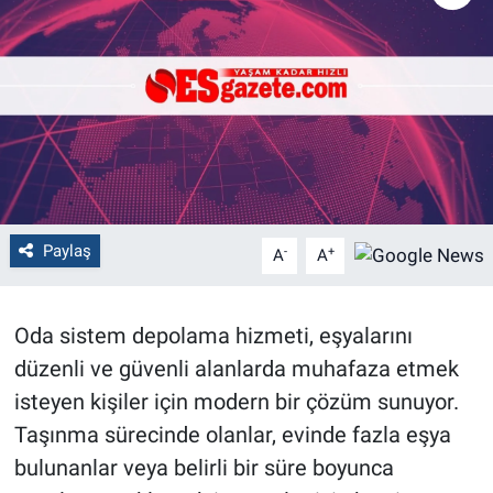
Politika
Bilecik
Kütahya
Gezi
Paylaş
-
+
A
A
Genel
Çevre
Oda sistem depolama hizmeti, eşyalarını
düzenli ve güvenli alanlarda muhafaza etmek
Yerel
isteyen kişiler için modern bir çözüm sunuyor.
Magazin
Taşınma sürecinde olanlar, evinde fazla eşya
bulunanlar veya belirli bir süre boyunca
Bilim ve Teknoloji