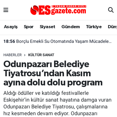
Asayiş
Yaşam
Eskişehir Nöbetçi Eczaneler
Asayiş
Spor
Siyaset
Gündem
Türkiye
Dün
Spor
Afyonkarahisar
Eskişehir Hava Durumu
18:56
Borçlu Emekli Su Otomatında Yaşam Mücadelesi Veriyor
Siyaset
Eğitim
Eskişehir Trafik Yoğunluk Haritası
HABERLER
KÜLTÜR SANAT
Gündem
Eskişehirspor Arşivi
Süper Lig Puan Durumu ve Fikstür
Odunpazarı Belediye
Tiyatrosu’ndan Kasım
Türkiye
Eskişehir Arşivi
Tüm Manşetler
ayına dolu dolu program
Dünya
Röportaj
Son Dakika Haberleri
Aldığı ödüller ve katıldığı festivallerle
Eskişehir’in kültür sanat hayatına damga vuran
Sağlık
Ekonomi
Haber Arşivi
Odunpazarı Belediye Tiyatrosu, çalışmalarına
hız kesmeden devam ediyor. Odunpazarı
Alış-Veriş/İş dünyası
Kültür Sanat