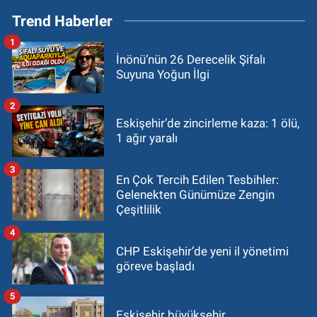
Trend Haberler
1
İnönü’nün 26 Derecelik Şifalı
Suyuna Yoğun İlgi
2
Eskişehir’de zincirleme kaza: 1 ölü,
1 ağır yaralı
3
En Çok Tercih Edilen Tesbihler:
Gelenekten Günümüze Zengin
Çeşitlilik
4
CHP Eskişehir’de yeni il yönetimi
göreve başladı
5
Eskişehir büyükşehir