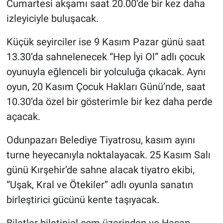
Cumartesi akşamı saat 20.00’de bir kez daha
izleyiciyle buluşacak.
Küçük seyirciler ise 9 Kasım Pazar günü saat
13.30’da sahnelenecek “Hep İyi Ol” adlı çocuk
oyunuyla eğlenceli bir yolculuğa çıkacak. Aynı
oyun, 20 Kasım Çocuk Hakları Günü’nde, saat
10.30’da özel bir gösterimle bir kez daha perde
açacak.
Odunpazarı Belediye Tiyatrosu, kasım ayını
turne heyecanıyla noktalayacak. 25 Kasım Salı
günü Kırşehir’de sahne alacak tiyatro ekibi,
“Uşak, Kral ve Ötekiler” adlı oyunla sanatın
birleştirici gücünü kente taşıyacak.
Biletler biletinial.com üzerinden ve Hasan