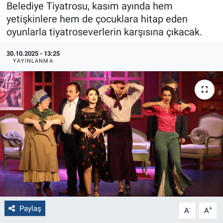
Belediye Tiyatrosu, kasım ayında hem
yetişkinlere hem de çocuklara hitap eden
Politika
oyunlarla tiyatroseverlerin karşısına çıkacak.
Bilecik
30.10.2025 - 13:25
YAYINLANMA
Kütahya
Gezi
Genel
Çevre
Yerel
Magazin
Paylaş
-
+
A
A
Bilim ve Teknoloji