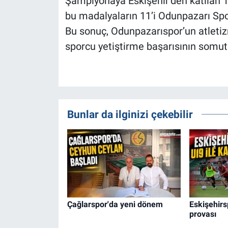
Şampiyonaya Eskişehir’den katılan 
bu madalyaların 11’i Odunpazarı Spor
Bu sonuç, Odunpazarıspor’un atletizm
sporcu yetiştirme başarısının somut 
Bunlar da ilginizi çekebilir
Çağlarspor'da yeni dönem
Eskişehirs
provası