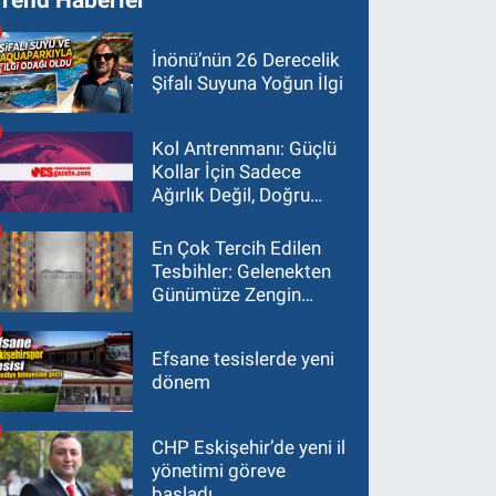
İnönü’nün 26 Derecelik
Şifalı Suyuna Yoğun İlgi
Kol Antrenmanı: Güçlü
Kollar İçin Sadece
Ağırlık Değil, Doğru
Yaklaşım Gerekir
En Çok Tercih Edilen
Tesbihler: Gelenekten
Günümüze Zengin
Çeşitlilik
Efsane tesislerde yeni
dönem
CHP Eskişehir’de yeni il
yönetimi göreve
başladı