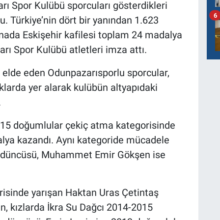
ı Spor Kulübü sporcuları gösterdikleri
6
u. Türkiye’nin dört bir yanından 1.623
ada Eskişehir kafilesi toplam 24 madalya
rı Spor Kulübü atletleri imza attı.
 elde eden Odunpazarısporlu sporcular,
larda yer alarak kulübün altyapıdaki
.
5 doğumlular çekiç atma kategorisinde
lya kazandı. Aynı kategoride mücadele
rdüncüsü, Muhammet Emir Gökşen ise
isinde yarışan Haktan Uras Çetintaş
, kızlarda İkra Su Dağcı 2014-2015