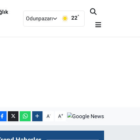
ğlık
°
22
Odunpazarı
-
+
A
A
Trend Haberler