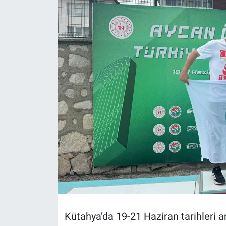
Politika
Bilecik
Kütahya
Gezi
Genel
Çevre
Yerel
Magazin
Kütahya’da 19-21 Haziran tarihleri 
Bilim ve Teknoloji