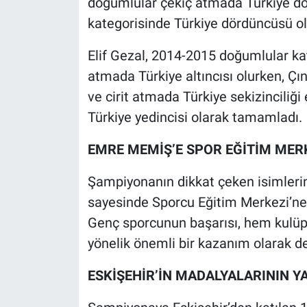
doğumlular çekiç atmada Türkiye dö
kategorisinde Türkiye dördüncüsü ola
Elif Gezal, 2014-2015 doğumlular k
atmada Türkiye altıncısı olurken, Ç
ve cirit atmada Türkiye sekizinciliği 
Türkiye yedincisi olarak tamamladı.
EMRE MEMİŞ’E SPOR EĞİTİM MER
Şampiyonanın dikkat çeken isimleri
sayesinde Sporcu Eğitim Merkezi’ne
Genç sporcunun başarısı, hem kulüp
yönelik önemli bir kazanım olarak de
ESKİŞEHİR’İN MADALYALARININ Y