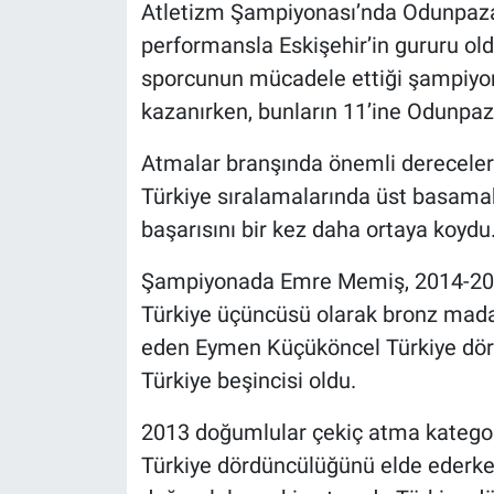
Atletizm Şampiyonası’nda Odunpazar
performansla Eskişehir’in gururu old
sporcunun mücadele ettiği şampiyon
kazanırken, bunların 11’ine Odunpaza
Atmalar branşında önemli dereceler
Türkiye sıralamalarında üst basamak
başarısını bir kez daha ortaya koydu
Şampiyonada Emre Memiş, 2014-201
Türkiye üçüncüsü olarak bronz mada
eden Eymen Küçüköncel Türkiye dö
Türkiye beşincisi oldu.
2013 doğumlular çekiç atma kategor
Türkiye dördüncülüğünü elde ederken