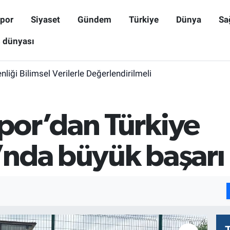
por
Siyaset
Gündem
Türkiye
Dünya
Sa
ş dünyası
iği Bilimsel Verilerle Değerlendirilmeli
or’dan Türkiye
nda büyük başarı