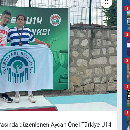
1
2
3
4
5
arasında düzenlenen Aycan Önel Türkiye U14