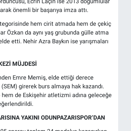
rdüncüsü, Ecrin Laçin ise 2013 doğumlular
rak önemli bir başarıya imza attı.
ategorisinde hem cirit atmada hem de çekiç
ınar Özkan da aynı yaş grubunda gülle atma
elde etti. Nehir Azra Baykın ise yarışmaları
KEZİ MÜJDESİ
nden Emre Memiş, elde ettiği derece
 (SEM) girerek burs almaya hak kazandı.
 hem de Eskişehir atletizmi adına geleceğe
ğerlendirildi.
ARISINA YAKINI ODUNPAZARISPOR’DAN