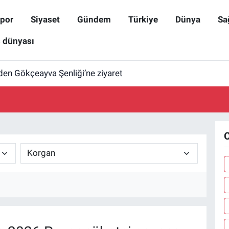
por
Siyaset
Gündem
Türkiye
Dünya
Sa
ş dünyası
den Gökçeayva Şenliği’ne ziyaret
O