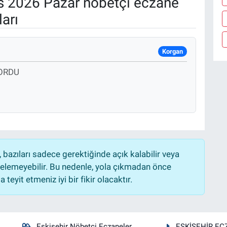
 2026 Pazar nöbetçi eczane
arı
Korgan
 ORDU
bazıları sadece gerektiğinde açık kalabilir veya
lemeyebilir. Bu nedenle, yola çıkmadan önce
teyit etmeniz iyi bir fikir olacaktır.
Eskişehir Nöbetçi Eczaneler
ESKİŞEHİR EC