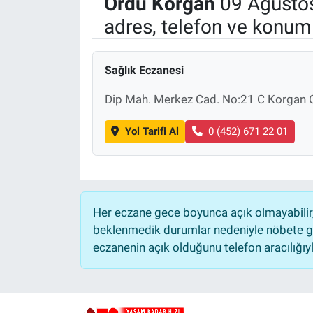
Ordu
Korgan
09 Ağustos
adres, telefon ve konuml
Politika
Bilecik
Sağlık Eczanesi
Kütahya
Dip Mah. Merkez Cad. No:21 C Korgan
Gezi
Yol Tarifi Al
0 (452) 671 22 01
Genel
Çevre
Her eczane gece boyunca açık olmayabilir, 
beklenmedik durumlar nedeniyle nöbete ge
Yerel
eczanenin açık olduğunu telefon aracılığıyla 
Magazin
Bilim ve Teknoloji