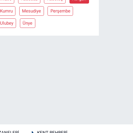
Kumru
Mesudiye
Perşembe
Ulubey
Ünye
ZANELERİ
KENT REHBERİ