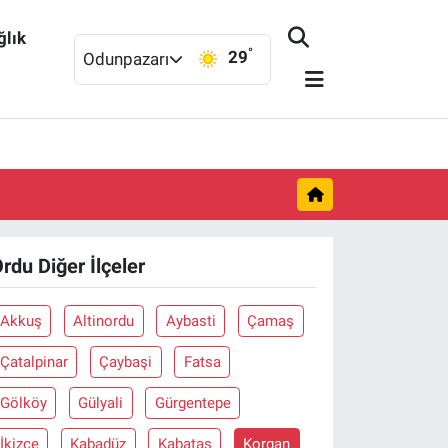
ğlık
°
29
Odunpazarı
rdu Diğer İlçeler
Akkuş
Altinordu
Aybasti
Çamaş
Çatalpinar
Çaybaşi
Fatsa
Gölköy
Gülyali
Gürgentepe
İkizce
Kabadüz
Kabataş
Korgan