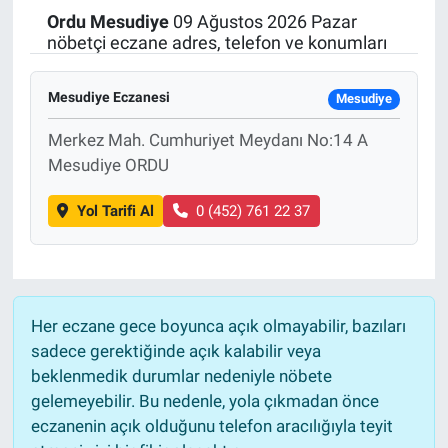
Ordu
Mesudiye
09 Ağustos 2026 Pazar
Politika
nöbetçi eczane adres, telefon ve konumları
Bilecik
Mesudiye Eczanesi
Mesudiye
Kütahya
Merkez Mah. Cumhuriyet Meydanı No:14 A
Mesudiye ORDU
Gezi
Yol Tarifi Al
0 (452) 761 22 37
Genel
Çevre
Her eczane gece boyunca açık olmayabilir, bazıları
Yerel
sadece gerektiğinde açık kalabilir veya
beklenmedik durumlar nedeniyle nöbete
Magazin
gelemeyebilir. Bu nedenle, yola çıkmadan önce
eczanenin açık olduğunu telefon aracılığıyla teyit
Bilim ve Teknoloji