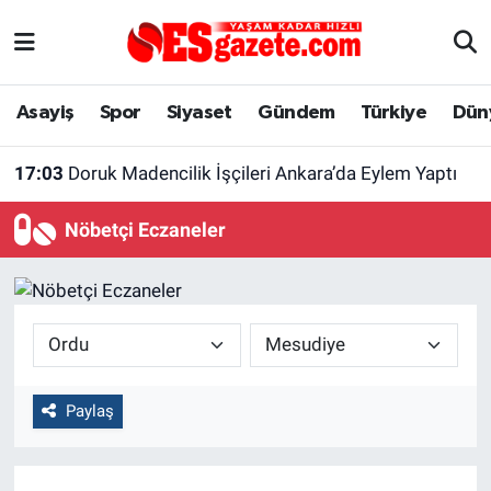
Asayiş
Yaşam
Eskişehir Nöbetçi Eczaneler
Asayiş
Spor
Siyaset
Gündem
Türkiye
Dün
Spor
Afyonkarahisar
Eskişehir Hava Durumu
17:03
Doruk Madencilik İşçileri Ankara’da Eylem Yaptı
Siyaset
Eğitim
Eskişehir Trafik Yoğunluk Haritası
Nöbetçi Eczaneler
Gündem
Eskişehirspor Arşivi
Süper Lig Puan Durumu ve Fikstür
Türkiye
Eskişehir Arşivi
Tüm Manşetler
Dünya
Röportaj
Son Dakika Haberleri
Paylaş
Sağlık
Ekonomi
Haber Arşivi
Alış-Veriş/İş dünyası
Kültür Sanat