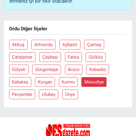
etmeniz iyi bir fikir olacaktır.
Ordu Diğer İlçeler
Akkuş
Altinordu
Aybasti
Çamaş
Çatalpinar
Çaybaşi
Fatsa
Gölköy
Gülyali
Gürgentepe
İkizce
Kabadüz
Kabataş
Korgan
Kumru
Mesudiye
Perşembe
Ulubey
Ünye