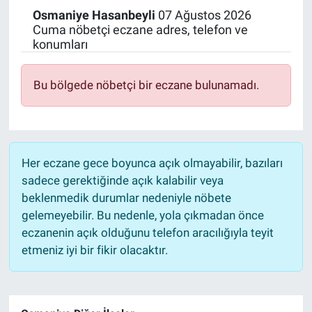
Osmaniye
Hasanbeyli
07 Ağustos 2026
Politika
Cuma nöbetçi eczane adres, telefon ve
konumları
Bilecik
Bu bölgede nöbetçi bir eczane bulunamadı.
Kütahya
Gezi
Her eczane gece boyunca açık olmayabilir, bazıları
Genel
sadece gerektiğinde açık kalabilir veya
beklenmedik durumlar nedeniyle nöbete
Çevre
gelemeyebilir. Bu nedenle, yola çıkmadan önce
eczanenin açık olduğunu telefon aracılığıyla teyit
Yerel
etmeniz iyi bir fikir olacaktır.
Magazin
Bilim ve Teknoloji