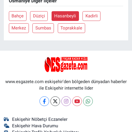
Osmaniye Diğer İlçeler
Bahçe
Düziçi
Hasanbeyli
Kadirli
Merkez
Sumbas
Toprakkale
www.esgazete.com eskişehir'den bölgeden dünyadan haberler
ile Eskişehir internette lider
Eskişehir Nöbetçi Eczaneler
Eskişehir Hava Durumu