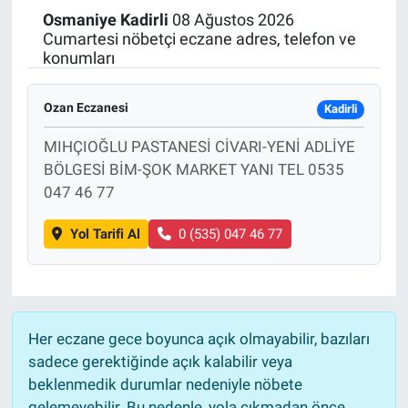
Osmaniye
Kadirli
08 Ağustos 2026
Politika
Cumartesi nöbetçi eczane adres, telefon ve
konumları
Bilecik
Ozan Eczanesi
Kadirli
Kütahya
MIHÇIOĞLU PASTANESİ CİVARI-YENİ ADLİYE
BÖLGESİ BİM-ŞOK MARKET YANI TEL 0535
Gezi
047 46 77
Genel
Yol Tarifi Al
0 (535) 047 46 77
Çevre
Yerel
Her eczane gece boyunca açık olmayabilir, bazıları
Magazin
sadece gerektiğinde açık kalabilir veya
beklenmedik durumlar nedeniyle nöbete
Bilim ve Teknoloji
gelemeyebilir. Bu nedenle, yola çıkmadan önce