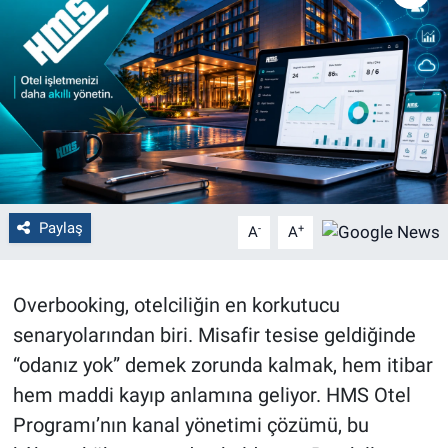
Politika
Bilecik
Kütahya
Gezi
Paylaş
-
+
A
A
Genel
Çevre
Overbooking, otelciliğin en korkutucu
senaryolarından biri. Misafir tesise geldiğinde
Yerel
“odanız yok” demek zorunda kalmak, hem itibar
Magazin
hem maddi kayıp anlamına geliyor. HMS Otel
Programı’nın kanal yönetimi çözümü, bu
Bilim ve Teknoloji