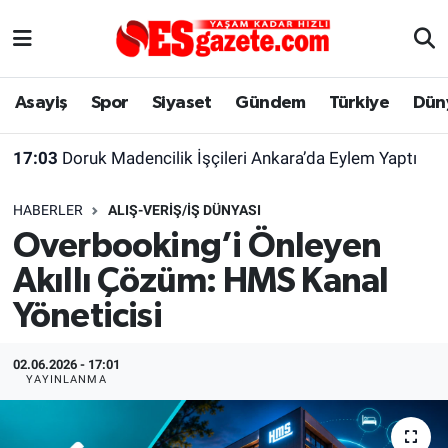
Asayiş
Yaşam
Eskişehir Nöbetçi Eczaneler
Asayiş
Spor
Siyaset
Gündem
Türkiye
Dün
Spor
Afyonkarahisar
Eskişehir Hava Durumu
17:03
Doruk Madencilik İşçileri Ankara’da Eylem Yaptı
Siyaset
Eğitim
Eskişehir Trafik Yoğunluk Haritası
HABERLER
ALIŞ-VERIŞ/İŞ DÜNYASI
Gündem
Eskişehirspor Arşivi
Süper Lig Puan Durumu ve Fikstür
Overbooking’i Önleyen
Akıllı Çözüm: HMS Kanal
Türkiye
Eskişehir Arşivi
Tüm Manşetler
Yöneticisi
Dünya
Röportaj
Son Dakika Haberleri
02.06.2026 - 17:01
Sağlık
Ekonomi
Haber Arşivi
YAYINLANMA
Alış-Veriş/İş dünyası
Kültür Sanat