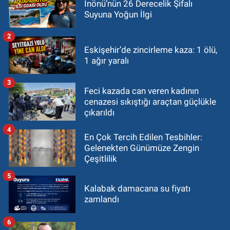
İnönü’nün 26 Derecelik Şifalı
Suyuna Yoğun İlgi
2
Eskişehir’de zincirleme kaza: 1 ölü,
1 ağır yaralı
3
Feci kazada can veren kadının
cenazesi sıkıştığı araçtan güçlükle
çıkarıldı
4
En Çok Tercih Edilen Tesbihler:
Gelenekten Günümüze Zengin
Çeşitlilik
5
Kalabak damacana su fiyatı
zamlandı
6