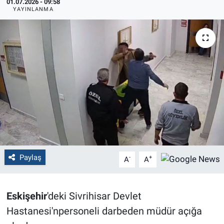
01.07.2026 - 09:58
YAYINLANMA
Politika
Bilecik
Kütahya
Gezi
Genel
Çevre
Paylaş
-
+
A
A
Yerel
Eskişehir
'deki Sivrihisar Devlet
Magazin
Hastanesi'npersoneli darbeden müdür açığa
Bilim ve Teknoloji