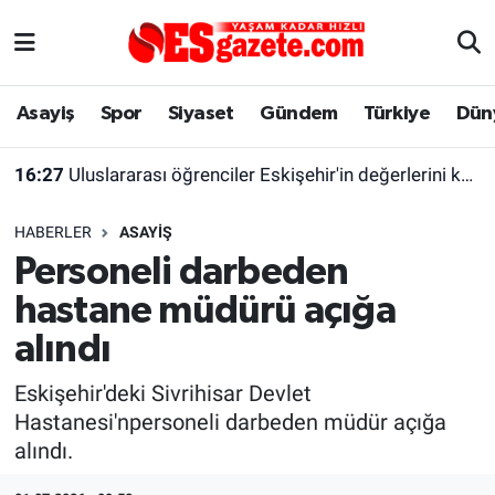
Asayiş
Yaşam
Eskişehir Nöbetçi Eczaneler
Asayiş
Spor
Siyaset
Gündem
Türkiye
Dün
Spor
Afyonkarahisar
Eskişehir Hava Durumu
16:27
Uluslararası öğrenciler Eskişehir'in değerlerini keşfetti
Siyaset
Eğitim
Eskişehir Trafik Yoğunluk Haritası
HABERLER
ASAYIŞ
Gündem
Eskişehirspor Arşivi
Süper Lig Puan Durumu ve Fikstür
Personeli darbeden
hastane müdürü açığa
Türkiye
Eskişehir Arşivi
Tüm Manşetler
alındı
Dünya
Röportaj
Son Dakika Haberleri
Eskişehir'deki Sivrihisar Devlet
Hastanesi'npersoneli darbeden müdür açığa
Sağlık
Ekonomi
Haber Arşivi
alındı.
Alış-Veriş/İş dünyası
Kültür Sanat