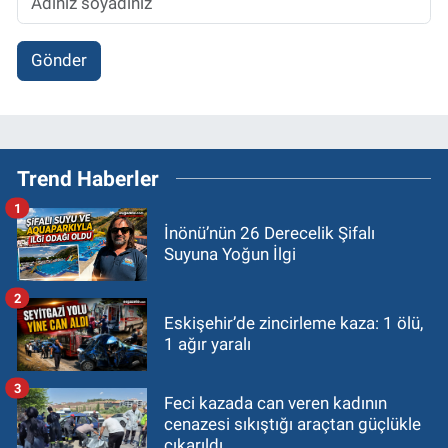
Gönder
Trend Haberler
1
İnönü’nün 26 Derecelik Şifalı
Suyuna Yoğun İlgi
2
Eskişehir’de zincirleme kaza: 1 ölü,
1 ağır yaralı
3
Feci kazada can veren kadının
cenazesi sıkıştığı araçtan güçlükle
çıkarıldı