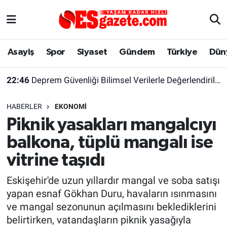
Asayiş
Yaşam
Eskişehir Nöbetçi Eczaneler
Asayiş
Spor
Siyaset
Gündem
Türkiye
Dün
Spor
Afyonkarahisar
Eskişehir Hava Durumu
22:46
Deprem Güvenliği Bilimsel Verilerle Değerlendirilmeli
Siyaset
Eğitim
Eskişehir Trafik Yoğunluk Haritası
HABERLER
EKONOMI
Gündem
Eskişehirspor Arşivi
Süper Lig Puan Durumu ve Fikstür
Piknik yasakları mangalcıyı
balkona, tüplü mangalı ise
Türkiye
Eskişehir Arşivi
Tüm Manşetler
vitrine taşıdı
Dünya
Röportaj
Son Dakika Haberleri
Eskişehir'de uzun yıllardır mangal ve soba satışı
yapan esnaf Gökhan Duru, havaların ısınmasını
Sağlık
Ekonomi
Haber Arşivi
ve mangal sezonunun açılmasını beklediklerini
belirtirken, vatandaşların piknik yasağıyla
Alış-Veriş/İş dünyası
Kültür Sanat