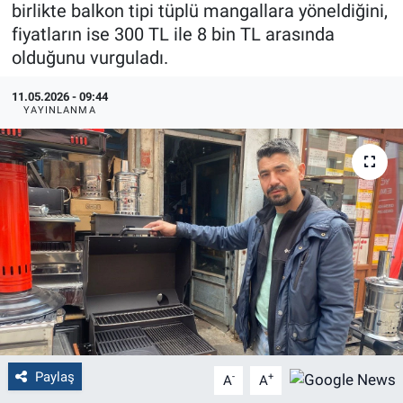
birlikte balkon tipi tüplü mangallara yöneldiğini,
fiyatların ise 300 TL ile 8 bin TL arasında
Politika
olduğunu vurguladı.
Bilecik
11.05.2026 - 09:44
YAYINLANMA
Kütahya
Gezi
Genel
Çevre
Yerel
Magazin
Paylaş
-
+
A
A
Bilim ve Teknoloji