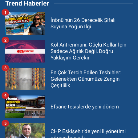
Trend Haberler
1
İnönü’nün 26 Derecelik Şifalı
Suyuna Yoğun İlgi
2
Kol Antrenmanı: Güçlü Kollar İçin
Sadece Ağırlık Değil, Doğru
Yaklaşım Gerekir
3
En Çok Tercih Edilen Tesbihler:
Gelenekten Günümüze Zengin
Çeşitlilik
4
Efsane tesislerde yeni dönem
5
CHP Eskişehir’de yeni il yönetimi
göreve başladı