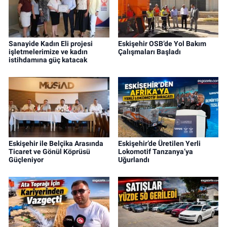
Sanayide Kadın Eli projesi
Eskişehir OSB’de Yol Bakım
işletmelerimize ve kadın
Çalışmaları Başladı
istihdamına güç katacak
Eskişehir ile Belçika Arasında
Eskişehir’de Üretilen Yerli
Ticaret ve Gönül Köprüsü
Lokomotif Tanzanya’ya
Güçleniyor
Uğurlandı