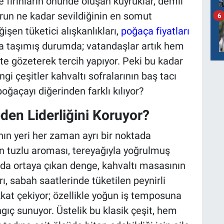
 fırınların önünde oluşan kuyruklar, demli
run ne kadar sevildiğinin en somut
6
şen tüketici alışkanlıkları,
poğaça fiyatları
a taşımış durumda; vatandaşlar artık hem
te gözeterek tercih yapıyor. Peki bu kadar
gi çeşitler kahvaltı sofralarının baş tacı
oğaçayı diğerinden farklı kılıyor?
den Liderliğini Koruyor?
ın yeri her zaman ayrı bir noktada
in tuzlu aroması, tereyağıyla yoğrulmuş
a ortaya çıkan denge, kahvaltı masasının
ı, sabah saatlerinde tüketilen peynirli
kkat çekiyor; özellikle yoğun iş temposuna
ngıç sunuyor. Üstelik bu klasik çeşit, hem