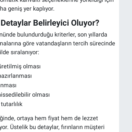
ha geniş yer kaplıyor.
etaylar Belirleyici Oluyor?
ünde bulundurduğu kriterler, son yıllarda
alarına göre vatandaşların tercih sürecinde
lde sıralanıyor:
üretilmiş olması
hazırlanması
anması
sedilebilir olması
utarlılık
iğinde, ortaya hem fiyat hem de lezzet
or. Üstelik bu detaylar, fırınların müşteri