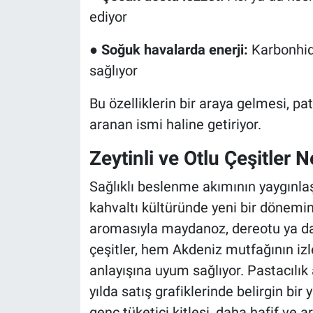
ediyor
●
Soğuk havalarda enerji:
Karbonhidr
sağlıyor
Bu özelliklerin bir araya gelmesi, pa
aranan ismi haline getiriyor.
Zeytinli ve Otlu Çeşitler
Sağlıklı beslenme akımının yaygınlaşm
kahvaltı kültüründe yeni bir dönemin
aromasıyla maydanoz, dereotu ya da 
çeşitler, hem Akdeniz mutfağının i
anlayışına uyum sağlıyor. Pastacılık 
yılda satış grafiklerinde belirgin bir 
genç tüketici kitlesi, daha hafif ve 