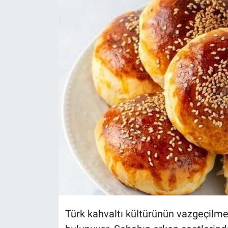
Politika
Bilecik
Kütahya
Gezi
Genel
Çevre
Yerel
Magazin
Türk kahvaltı kültürünün vazgeçilm
Bilim ve Teknoloji