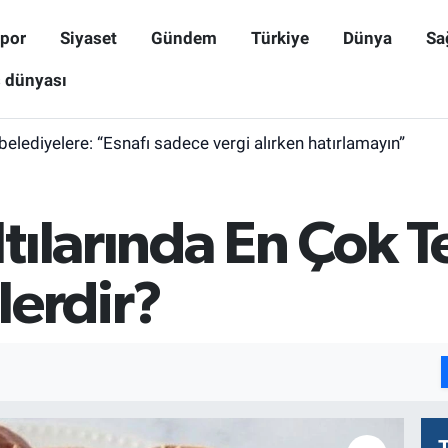
por
Siyaset
Gündem
Türkiye
Dünya
Sa
ş dünyası
belediyelere: “Esnafı sadece vergi alırken hatırlamayın”
ılarında En Çok Te
lerdir?