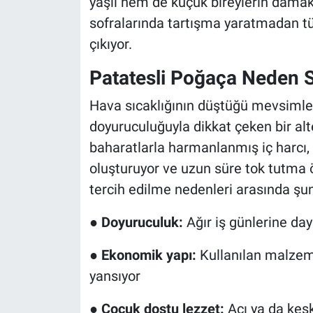
yaşlı hem de küçük bireylerin damak t
sofralarında tartışma yaratmadan tük
çıkıyor.
Patatesli Poğaça Neden 
Hava sıcaklığının düştüğü mevsimler
doyuruculuğuyla dikkat çeken bir alt
baharatlarla harmanlanmış iç harcı
oluşturuyor ve uzun süre tok tutma ö
tercih edilme nedenleri arasında şunl
●
Doyuruculuk:
Ağır iş günlerine day
●
Ekonomik yapı:
Kullanılan malzeme
yansıyor
●
Çocuk dostu lezzet:
Acı ya da kesk