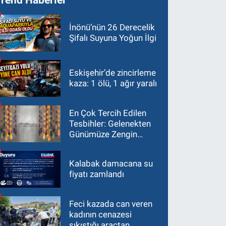
İnönü’nün 26 Derecelik
Şifalı Suyuna Yoğun İlgi
Eskişehir’de zincirleme
kaza: 1 ölü, 1 ağır yaralı
En Çok Tercih Edilen
Tesbihler: Gelenekten
Günümüze Zengin
Çeşitlilik
Kalabak damacana su
fiyatı zamlandı
Feci kazada can veren
kadının cenazesi
sıkıştığı araçtan