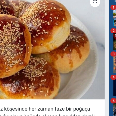
1
2
3
4
5
ez köşesinde her zaman taze bir poğaça