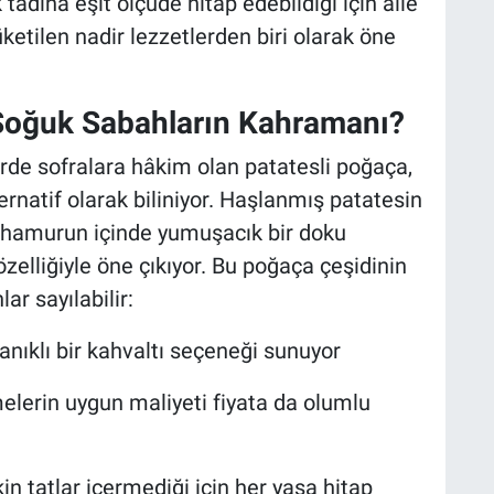
adına eşit ölçüde hitap edebildiği için aile
etilen nadir lezzetlerden biri olarak öne
Soğuk Sabahların Kahramanı?
de sofralara hâkim olan patatesli poğaça,
ernatif olarak biliniyor. Haşlanmış patatesin
, hamurun içinde yumuşacık bir doku
zelliğiyle öne çıkıyor. Bu poğaça çeşidinin
ar sayılabilir:
anıklı bir kahvaltı seçeneği sunuyor
lerin uygun maliyeti fiyata da olumlu
in tatlar içermediği için her yaşa hitap