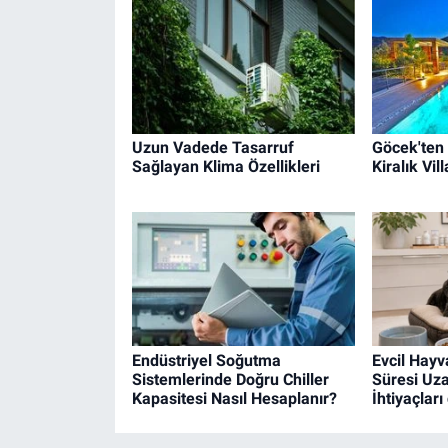
Uzun Vadede Tasarruf
Göcek'ten
Sağlayan Klima Özellikleri
Kiralık Vil
Endüstriyel Soğutma
Evcil Hay
Sistemlerinde Doğru Chiller
Süresi Uz
Kapasitesi Nasıl Hesaplanır?
İhtiyaçları