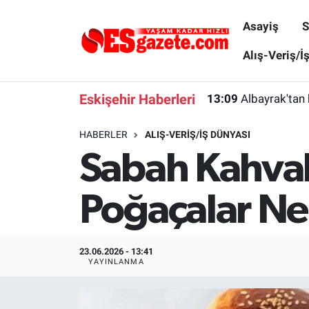
Asayiş
S
Asayiş
Yaşam
Eskişehir Nöbetçi Eczaneler
Alış-Veriş/İ
Spor
Afyonkarahisar
Eskişehir Hava Durumu
Eskişehir Haberleri
13:09
Albayrak'tan 
Siyaset
Eğitim
Eskişehir Trafik Yoğunluk Haritası
HABERLER
ALIŞ-VERIŞ/İŞ DÜNYASI
Sabah Kahvalt
Gündem
Eskişehirspor Arşivi
Süper Lig Puan Durumu ve Fikstür
Türkiye
Eskişehir Arşivi
Tüm Manşetler
Poğaçalar Ne
Dünya
Röportaj
Son Dakika Haberleri
23.06.2026 - 13:41
Sağlık
Ekonomi
Haber Arşivi
YAYINLANMA
Alış-Veriş/İş dünyası
Kültür Sanat