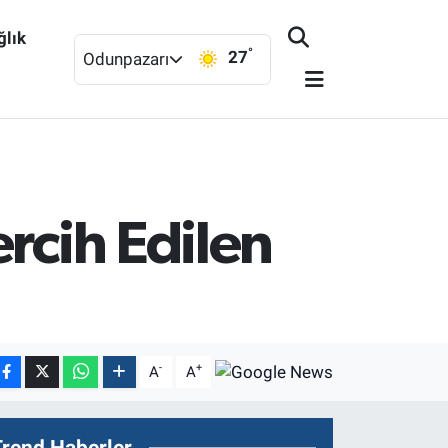
ğlık
°
27
Odunpazarı
rcih Edilen
-
+
A
A
Trend Haberler