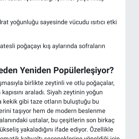
at yoğunluğu sayesinde vücudu ısıtıcı etki
tatesli poğaçayı kış aylarında sofraların
 Neden Yeniden Popülerleşiyor?
asıyla birlikte zeytinli ve otlu poğaçalar,
 kapısını araladı. Siyah zeytinin yoğun
kekik gibi taze otların buluştuğu bu
zlerini taşıyor hem de modern beslenme
alanındaki ustalar, bu çeşitlerin son birkaç
yükseliş yakaladığını ifade ediyor. Özellikle
aromatik kahvaltı seçeneklerine yöneldiği için