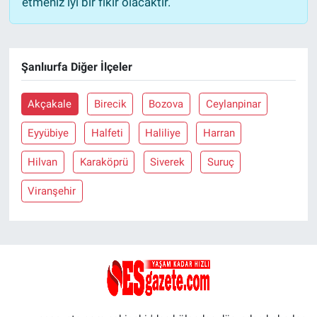
etmeniz iyi bir fikir olacaktır.
Şanlıurfa Diğer İlçeler
Akçakale
Birecik
Bozova
Ceylanpinar
Eyyübiye
Halfeti
Haliliye
Harran
Hilvan
Karaköprü
Siverek
Suruç
Viranşehir