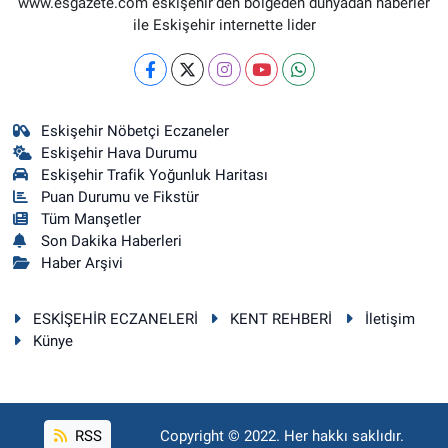
www.esgazete.com eskişehir'den bölgeden dünyadan haberler
ile Eskişehir internette lider
Eskişehir Nöbetçi Eczaneler
Eskişehir Hava Durumu
Eskişehir Trafik Yoğunluk Haritası
Puan Durumu ve Fikstür
Tüm Manşetler
Son Dakika Haberleri
Haber Arşivi
ESKİŞEHİR ECZANELERİ
KENT REHBERİ
İletişim
Künye
RSS
Copyright © 2022. Her hakkı saklıdır.