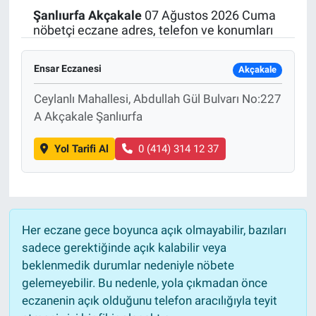
Şanlıurfa
Akçakale
07 Ağustos 2026 Cuma
Politika
nöbetçi eczane adres, telefon ve konumları
Bilecik
Ensar Eczanesi
Akçakale
Kütahya
Ceylanlı Mahallesi, Abdullah Gül Bulvarı No:227
A Akçakale Şanlıurfa
Gezi
Yol Tarifi Al
0 (414) 314 12 37
Genel
Çevre
Her eczane gece boyunca açık olmayabilir, bazıları
Yerel
sadece gerektiğinde açık kalabilir veya
beklenmedik durumlar nedeniyle nöbete
Magazin
gelemeyebilir. Bu nedenle, yola çıkmadan önce
eczanenin açık olduğunu telefon aracılığıyla teyit
Bilim ve Teknoloji